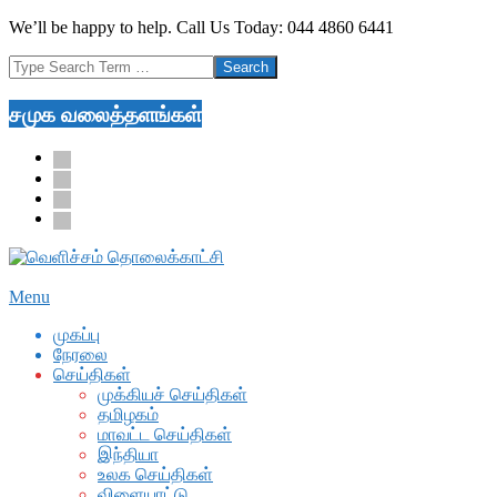
Skip
We’ll be happy to help. Call Us Today: 044 4860 6441
to
Search
content
சமுக வலைத்தளங்கள்
facebook
twitter
youtube
google
Secondary
Menu
Navigation
முகப்பு
Menu
நேரலை
செய்திகள்
முக்கியச் செய்திகள்
தமிழகம்
மாவட்ட செய்திகள்
இந்தியா
உலக செய்திகள்
விளையாட்டு