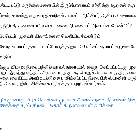
் குண்டடி பட்டு மருத்துவமனையில் இருப்போரையும் சந்தித்து ஆறுதல் க
சுட்டவர்கள், காவல்துறை உயரதிகாரிகள், மாவட்ட ஆட்சியர் ஆகிய அனைவர
நீதிமன்ற நீதிபதி தலைமையில் விசாரணை ஆணையம் அமைக்க வேண்டும்!
்படம், பெயர், முகவரி விவரங்களை வெளியிட வேண்டும்.
ு கோடி ரூபாயும் குண்டடி பட்டோருக்கு தலா 50 லட்சம் ரூபாயும் வழங்க வ
்டும்!
குடி விமான நிலையத்தில் காவல்துறையால் கைது செய்யப்பட்டது முதல் 
ிரதம் இருந்து வந்தார். அவரை ம,தி,மு,க, பொதுச்செயலாளர், திரு,
தை கைவிட்ட அவர் உடல்நிலை பாதிக்கப்பட்ட நிலையில் ஸ்டான்லி மருத
அவரை தீவிர சிகிச்கை பிரிவுக்கு மாற்றியுள்ளார்கள்.
குக்காது. அரசு கொள்கை முடிவாக அமைச்சரவை தீர்மாணம் நிறைவே
ேகத்தை எழுப்புகிறது! – தொல்.திருமாவளவன் அறிக்கை
*