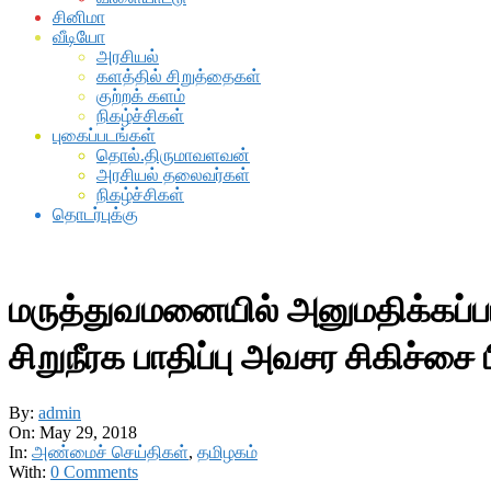
சினிமா
வீடியோ
அரசியல்
களத்தில் சிறுத்தைகள்
குற்றக் களம்
நிகழ்ச்சிகள்
புகைப்படங்கள்
தொல்.திருமாவளவன்
அரசியல் தலைவர்கள்
நிகழ்ச்சிகள்
தொடர்புக்கு
மருத்துவமனையில் அனுமதிக்கப்பட்
சிறுநீரக பாதிப்பு அவசர சிகிச்சை ப
By:
admin
On:
May 29, 2018
In:
அண்மைச் செய்திகள்
,
தமிழகம்
With:
0 Comments