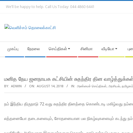
Skip
We’ll be happy to help. Call Us Today: 044 4860 6441
to
content
Secondary
முகப்பு
நேரலை
செய்திகள்
சினிமா
வீடியோ
பு
Navigation
Menu
மனித நேய ஜனநாயக கட்சியின் சுதந்திர தின வாழ்த்துக்கள்
BY:
ADMIN
ON:
AUGUST 14, 2018
IN:
அண்மைச் செய்திகள்
,
அரசியல்
,
தமிழகம
நம் இந்திய திருநாடு 72 வது சுதந்திர தினத்தை கொண்டாடி மகிழ்வது நம்மை
எத்தனையோ தடைகளையும், சோதனையான பல நிகழ்வுகளையும் கடந்து நம் நா
உலகிலேயே அதிகமான இளைஞர்களை கொண்ட நாடு என்ற பெருமை, நமது எத