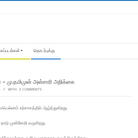
கைப்படங்கள்
தொடர்புக்கு
 – மு.தமிமுன் அன்சாரி அறிக்கை
்
WITH:
0 COMMENTS
யெல்லாம் உற்சாகத்தில் ஆழ்த்துகிறது.
டு முன்னேறி வருகிறது.
ிர்காலத்தை ஒளிமயமானதாக வைத்திருக்கிறது.