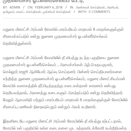
முதலமைச்சர் ஓ.பன்னீர்செல்வம் பேட்டி;
BY:
ADMIN
ON:
FEBRUARY 6, 2018
IN:
அண்மைச் செய்திகள்
,
அரசியல்
,
தமிழகம்
,
மாவட்ட செய்திகள்
,
முக்கியச் செய்திகள்
WITH:
0 COMMENTS
மதுரை மீனாட்சி அம்மன் கோவில் பாரம்பரியம் மாறாமல் 6 மாதங்களுக்குள்
சீரமைக்கப்படும் என்று துணை முதலமைச்சர் ஓ.பன்னீர்செல்வம்
தெரிவித்துள்ளார்.
மதுரை மீனாட்சி அம்மன் கோவிலில் தீ விபத்து நடந்த பகுதியை துணை
முதலமைச்சர் ஓ.பன்னீர்செல்வம் , அமைச்சர்கள் ஆர்.பி.உதயகுமார்,
செல்லூர் ராஜூ ஆகியோர் ஆய்வு செய்தனர். பின்னர் செய்தியாளர்களை
சந்தித்த துணை முதலமைச்சர் ஓ.பன்னீர்செல்வம், மதுரை மீனாட்சியம்மன்
கோயில் வளாகத்தில் தீப்பிடித்ததற்கு கடைகள்தான் காரணம் என்பது
தெரியவந்தால், அனைத்து கடைகளும் அகற்றப்படும் என்று தெரிவித்தார்.
மேலும் ஆகமவிதி மற்றும் பாரம்பரியம் மாறாமல் 6 மாதங்களுக்குள் கோயிலில்
சீரமைப்பு பணிகள் நிறைவுபெறும் என்றும் அவர் கூறினார்.
இதனிடையே மதுரை மீனாட்சி அம்மன் கோயிலில் தீ விபத்து ஏற்பட்டதால்,
கோயில் உள் பகுதியில் உள்ள கடைகளை மூட உத்தரவிடக்கோரி உயர்நீதிமன்ற