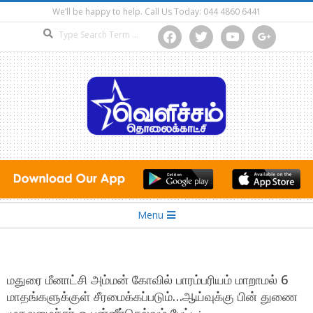
Skip
We’ll be happy to help. Call Us Today: 044 4860 6441
to
Search
facebook
twitter
youtube
google
content
Secondary
Menu
Navigation
Menu
மதுரை மீனாட்சி அம்மன் கோவில் பாரம்பரியம் மாறாமல் 6
மாதங்களுக்குள் சீரமைக்கப்படும்…ஆய்வுக்கு பின் துணை