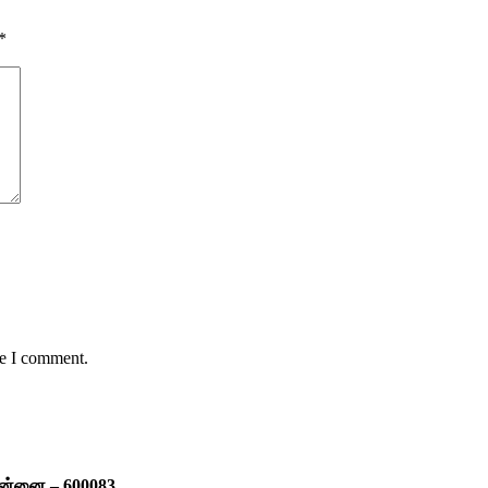
*
me I comment.
ென்னை – 600083.