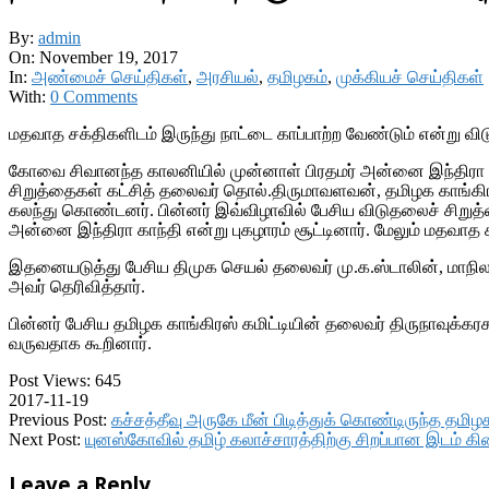
By:
admin
On:
November 19, 2017
In:
அண்மைச் செய்திகள்
,
அரசியல்
,
தமிழகம்
,
முக்கியச் செய்திகள்
With:
0 Comments
மதவாத சக்திகளிடம் இருந்து நாட்டை காப்பாற்ற வேண்டும் என்று வ
கோவை சிவானந்த காலனியில் முன்னாள் பிரதமர் அன்னை இந்திரா காந்
சிறுத்தைகள் கட்சித் தலைவர் தொல்.திருமாவளவன், தமிழக காங்கிரஸ்
கலந்து கொண்டனர். பின்னர் இவ்விழாவில் பேசிய விடுதலைச் சிறுத்த
அன்னை இந்திரா காந்தி என்று புகழாரம் சூட்டினார். மேலும் மதவாத ச
இதனையடுத்து பேசிய திமுக செயல் தலைவர் மு.க.ஸ்டாலின், மாநிலத்
அவர் தெரிவித்தார்.
பின்னர் பேசிய தமிழக காங்கிரஸ் கமிட்டியின் தலைவர் திருநாவுக்கரசர
வருவதாக கூறினார்.
Post Views:
645
2017-11-19
Previous Post:
கச்சத்தீவு அருகே மீன் பிடித்துக் கொண்டிருந்த தமி
Next Post:
யுனஸ்கோவில் தமிழ் கலாச்சாரத்திற்கு சிறப்பான இடம் கிட
Leave a Reply