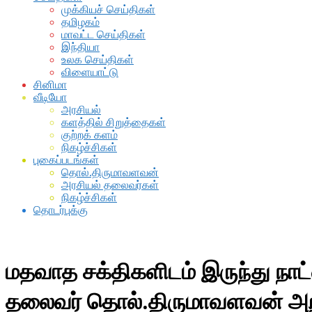
முக்கியச் செய்திகள்
தமிழகம்
மாவட்ட செய்திகள்
இந்தியா
உலக செய்திகள்
விளையாட்டு
சினிமா
வீடியோ
அரசியல்
களத்தில் சிறுத்தைகள்
குற்றக் களம்
நிகழ்ச்சிகள்
புகைப்படங்கள்
தொல்.திருமாவளவன்
அரசியல் தலைவர்கள்
நிகழ்ச்சிகள்
தொடர்புக்கு
மதவாத சக்திகளிடம் இருந்து நாட்
தலைவர் தொல்.திருமாவளவன் அறி