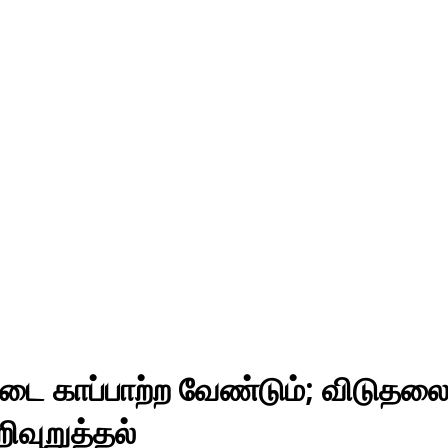
டை காப்பாற்ற வேண்டும்; விடுதலைச
வுறுத்தல்