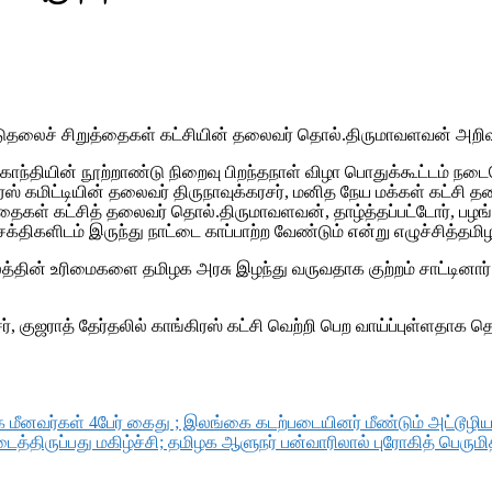
ிடுதலைச் சிறுத்தைகள் கட்சியின் தலைவர் தொல்.திருமாவளவன் அறிவுற
தியின் நூற்றாண்டு நிறைவு பிறந்தநாள் விழா பொதுக்கூட்டம் நடைபெற
 கமிட்டியின் தலைவர் திருநாவுக்கரசர், மனித நேய மக்கள் கட்சி தல
ைகள் கட்சித் தலைவர் தொல்.திருமாவளவன், தாழ்த்தப்பட்டோர், பழங்கு
க்திகளிடம் இருந்து நாட்டை காப்பாற்ற வேண்டும் என்று எழுச்சித்தமி
தின் உரிமைகளை தமிழக அரசு இழந்து வருவதாக குற்றம் சாட்டினார். ம
், குஜராத் தேர்தலில் காங்கிரஸ் கட்சி வெற்றி பெற வாய்ப்புள்ளதாக தெர
ழக மீனவர்கள் 4பேர் கைது ; இலங்கை கடற்படையினர் மீண்டும் அட்டூழிய
ைத்திருப்பது மகிழ்ச்சி; தமிழக ஆளுநர் பன்வாரிலால் புரோகித் பெருமி