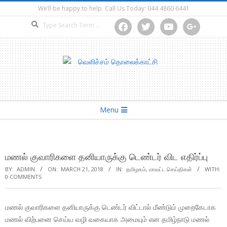
Skip
We’ll be happy to help. Call Us Today: 044 4860 6441
to
Search
facebook
twitter
youtube
google
content
Secondary
Menu
Navigation
Menu
மணல் குவாரிகளை தனியாருக்கு டெண்டர் விட எதிர்ப்பு
BY:
ADMIN
ON:
MARCH 21, 2018
IN:
தமிழகம்
,
மாவட்ட செய்திகள்
WITH:
0 COMMENTS
மணல் குவாரிகளை தனியாருக்கு டெண்டர் விட்டால் மீண்டும் முறைகேடாக
மணல் விற்பனை செய்ய வழி வகையாக அமையும் என தமிழ்நாடு மணல்