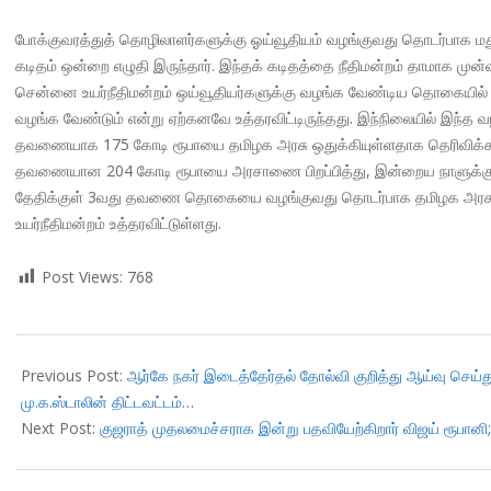
போக்குவரத்துத் தொழிலாளர்களுக்கு ஓய்வூதியம் வழங்குவது தொடர்பாக மது
கடிதம் ஒன்றை எழுதி இருந்தார். இந்தக் கடிதத்தை நீதிமன்றம் தாமாக மு
சென்னை உயர்நீதிமன்றம் ஒய்வூதியர்களுக்கு வழங்க வேண்டிய தொகையில்
வழங்க வேண்டும் என்று ஏற்கனவே உத்தரவிட்டிருந்தது. இந்நிலையில் இந்த வ
தவணையாக 175 கோடி ரூபாயை தமிழக அரசு ஒதுக்கியுள்ளதாக தெரிவிக்கப்
தவணையான 204 கோடி ரூபாயை அரசாணை பிறப்பித்து, இன்றைய நாளுக்குள் வ
தேதிக்குள் 3வது தவணை தொகையை வழங்குவது தொடர்பாக தமிழக அரசு ஜன
உயர்நீதிமன்றம் உத்தரவிட்டுள்ளது.
Post Views:
768
2017-
12-
Previous Post:
ஆர்கே நகர் இடைத்தேர்தல் தோல்வி குறித்து ஆய்வு செய்த
26
மு.க.ஸ்டாலின் திட்டவட்டம்…
Next Post:
குஜராத் முதலமைச்சராக இன்று பதவியேற்கிறார் விஜய் ரூபானி