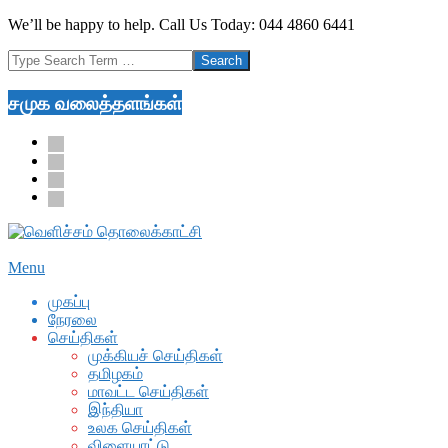
Skip
We’ll be happy to help. Call Us Today: 044 4860 6441
to
Search
content
சமுக வலைத்தளங்கள்
facebook
twitter
youtube
google
Secondary
Menu
Navigation
முகப்பு
Menu
நேரலை
செய்திகள்
முக்கியச் செய்திகள்
தமிழகம்
மாவட்ட செய்திகள்
இந்தியா
உலக செய்திகள்
விளையாட்டு