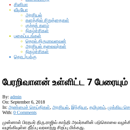
சினிமா
வீடியோ
அரசியல்
களத்தில் சிறுத்தைகள்
குற்றக் களம்
நிகழ்ச்சிகள்
புகைப்படங்கள்
தொல்.திருமாவளவன்
அரசியல் தலைவர்கள்
நிகழ்ச்சிகள்
தொடர்புக்கு
பேரறிவாளன் உள்ளிட்ட 7 பேரையும
By:
admin
On:
September 6, 2018
In:
அண்மைச் செய்திகள்
,
அரசியல்
,
இந்தியா
,
தமிழகம்
,
முக்கிய செ
With:
0 Comments
முன்னாள் பிரதமர் திரு.ராஜிவ் காந்தி அவர்களின் படுகொலை வழக்க
வழங்கியுள்ள தீர்ப்பு வரலாற்று சிறப்பு மிக்கது.