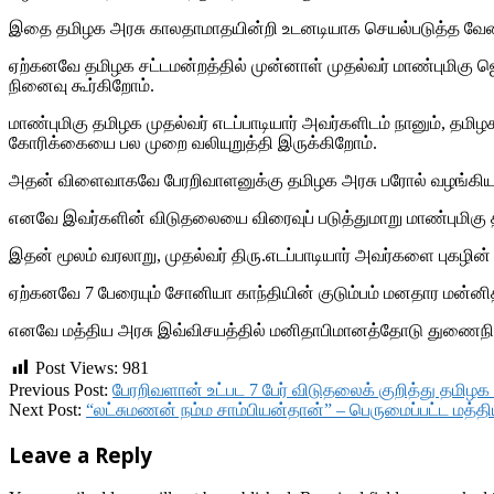
இதை தமிழக அரசு காலதாமாதயின்றி உடனடியாக செயல்படுத்த வேண்
ஏற்கனவே தமிழக சட்டமன்றத்தில் முன்னாள் முதல்வர் மாண்புமிக
நினைவு கூர்கிறோம்.
மாண்புமிகு தமிழக முதல்வர் எடப்பாடியார் அவர்களிடம் நானும், 
கோரிக்கையை பல முறை வலியுறுத்தி இருக்கிறோம்.
அதன் விளைவாகவே பேரறிவாளனுக்கு தமிழக அரசு பரோல் வழங்கியதை
எனவே இவர்களின் விடுதலையை விரைவுப் படுத்துமாறு மாண்புமிகு
இதன் மூலம் வரலாறு, முதல்வர் திரு.எடப்பாடியார் அவர்களை புகழின் உ
ஏற்கனவே 7 பேரையும் சோனியா காந்தியின் குடும்பம் மனதார மன்னித்த
எனவே மத்திய அரசு இவ்விசயத்தில் மனிதாபிமானத்தோடு துணைநிற
Post Views:
981
2018-
Previous Post:
பேரறிவளான் உட்பட 7 பேர் விடுதலைக் குறித்து தமிழ
09-
Next Post:
“லட்சுமணன் நம்ம சாம்பியன்தான்” – பெருமைப்பட்ட மத்த
06
Leave a Reply