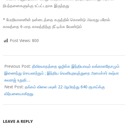
நிபந்தனைகளுக்கு உட்பட்டதாக இருந்தது
* பேரறிவாளனின் நன்னடத்தை கருத்தில் கொண்டு அவரது பரோல்
காலத்தை 6 மாத காலத்திற்கு நீட்டிக்க வேண்டும்
Post Views:
800
2017-
10-
Previous Post:
தீவிரவாதத்தை ஒழிக்க இந்தியாவும் வங்காளதேசமும்
23
இணைந்து செயலாற்றும் ; இந்திய வெளியுறவுத்துறை அமைச்சர் சுஷ்மா
சுவராஜ் உறுதி….
Next Post:
தங்கம் விலை பவுன் 22 ஆயிரத்து 640 ரூபாய்க்கு
விற்பனையாகிறது.
LEAVE A REPLY