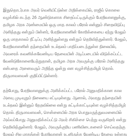
இதுதொடர்பாக அவர் வெளியிட்டுள்ள அறிக்கையில், ராஜீவ் கொலை
வழக்கில் கடந்த 26 ஆண்டுகளாக சிறைப்பட்டிருக்கும் பேரறிவாளனுக்கு,
தமிழக அரசு அண்மையில் ஒரு மாத காலம் பரோல் என்னும் சிறைவிடுப்பு
அளித்தது என்றும் பின்னர், பேரறிவாளனின் கோரிக்கையை ஏற்று மேலும்
ஒரு மாதகாலம் நீட்டிப்பு அளித்துள்ளது என்றும் தெரிவித்துள்ளார். மேலும்,
பேரறிவாளனின் தந்தையின் உடல்நலம் பாதிப்படைந்துள்ள நிலையில்,
அவரைக் கவனிக்கவேண்டிய தேவையின் அடிப்படையில் விடுக்கப்பட்ட
வேண்டுகோளையேற்றுதான், தமிழக அரசு அவருக்கு பரோல் அளித்தது
என்பதை அனைவரும் அறிந்த ஒன்று என எழுச்சித்தமிழர் தொல்.
திருமாவளவன் குறிப்பிட்டுள்ளார்.
தற்போது, பேரறிவாளனுக்கு அளிக்கப்பட்ட பரோல் அனுமதிக்கான கால
அளவு முடிவுறும் நிலையை எட்டியுள்ளது. ஆனால், அவரது தந்தையின்
உடல்நலம் இன்னும் தேறவில்லை என்று சுட்டிக்காட்டியுள்ள எழுச்சித்தமிழர்
தொல். திருமாவளவன், சென்னையில் அரசு பொதுமருத்துவமனையில்
அவ்வப்போது அனுமதிக்கப்பட்டு அவர் சிகிச்சை பெற்று வருகிறார் என்று
தெரிவித்துள்ளார். மேலும், அவருக்குரிய பணிவிடைகளைச் செய்வதற்கு
மேலும் சில மாதங்கள் பேரறிவாளன் உடனிருக்க வேண்டிய தேவை உள்ளது