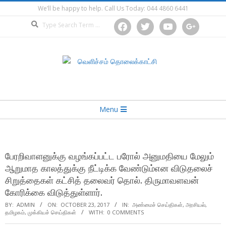
Skip
We’ll be happy to help. Call Us Today: 044 4860 6441
to
Search
facebook
twitter
youtube
google
content
Secondary
Menu
Navigation
Menu
பேரறிவாளனுக்கு வழங்கப்பட்ட பரோல் அனுமதியை மேலும்
ஆறுமாத காலத்துக்கு நீட்டிக்க வேண்டும்என விடுதலைச்
சிறுத்தைகள் கட்சித் தலைவர் தொல். திருமாவளவன்
கோரிக்கை விடுத்துள்ளார்.
BY:
ADMIN
ON:
OCTOBER 23, 2017
IN:
அண்மைச் செய்திகள்
,
அரசியல்
,
தமிழகம்
,
முக்கியச் செய்திகள்
WITH:
0 COMMENTS