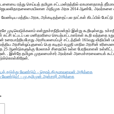
தண்டனையை ரத்து செய்யத் தமிழக சட்டமன்றத்தில் ஏகமானதாகத் தீர்ம
 ஜெயலலிதாதலைமையிலான அதிமுக அரசு 2014 ஆண்டே அவர்களை விடுத
ேண்டிய மத்திய அரசு, அக்கடிதத்தைப் பல நாட்கள் கிடப்பில் போட்டு வ
ே முடிவெடுக்கலாம் என்றுஉச்சநீதிமன்றம் இன்று கூறியுள்ளது. உச்சநீ
்கள் கட்சி உட்படப் பல மனிதஉரிமை செயற்பாட்டாளர்கள் கூறி வந்ததை உ
் உரையாற்றியபோது அரசியலமைப்புச் சட்டத்தின் 161வது விதியின் ப
 மத்திய அரசின்ஒப்புதலைப் பெற கடிதம் எழுதி மாநில அரசின் உரிமைய
டந்த 25 ஆண்டுகளுக்கு மேலாகச் சிறையில் உள்ள பேரறிவாளன் உள்ளிட்
கிறேன். . இன்றே தமிழக முதலமைச்சர் அவர்கள் அமைச்சரவையைக் கூட்
ட்டுக்கொள்கிறேன்.
ைத் தடுத்து வேண்டும் – தொல்.திருமாவளவன் அறிக்கை
 வேண்டும்! – மு.தமிமுன் அன்சாரி அறிக்கை
*