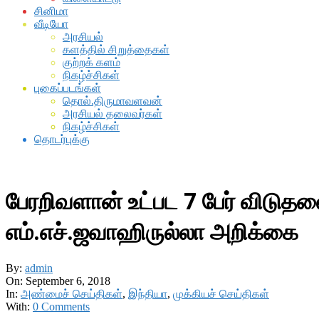
சினிமா
வீடியோ
அரசியல்
களத்தில் சிறுத்தைகள்
குற்றக் களம்
நிகழ்ச்சிகள்
புகைப்படங்கள்
தொல்.திருமாவளவன்
அரசியல் தலைவர்கள்
நிகழ்ச்சிகள்
தொடர்புக்கு
பேரறிவளான் உட்பட 7 பேர் விடுதல
எம்.எச்.ஜவாஹிருல்லா அறிக்கை
By:
admin
On:
September 6, 2018
In:
அண்மைச் செய்திகள்
,
இந்தியா
,
முக்கியச் செய்திகள்
With:
0 Comments