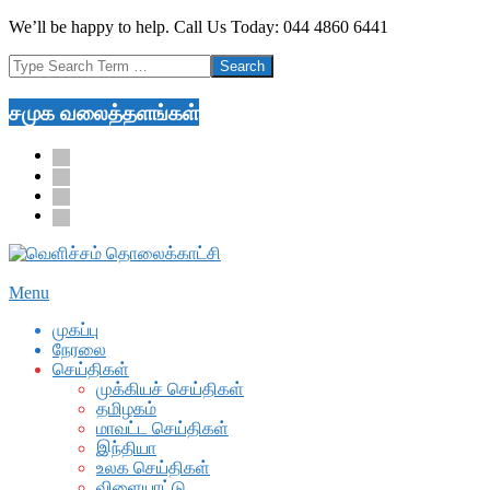
Skip
We’ll be happy to help. Call Us Today: 044 4860 6441
to
Search
content
சமுக வலைத்தளங்கள்
facebook
twitter
youtube
google
Secondary
Menu
Navigation
முகப்பு
Menu
நேரலை
செய்திகள்
முக்கியச் செய்திகள்
தமிழகம்
மாவட்ட செய்திகள்
இந்தியா
உலக செய்திகள்
விளையாட்டு