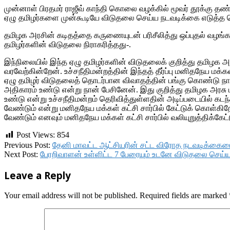
முன்னாள் பிரதமர் ராஜீவ் காந்தி கொலை வழக்கில் மூவர் தூக்கு 
ஏழு தமிழர்களை முன்கூடியே விடுதலை செய்ய நடவடிக்கை எடுத்த
தமிழக அரசின் கடிதத்தை கருணையுடன் பரிசீலித்து ஒப்புதல் வழங்க வ
தமிழர்களின் விடுதலை நிராகரித்தது-.
இந்நிலையில் இந்த ஏழு தமிழர்களின் விடுதலைக் குறித்து தமிழக அரச
வரவேற்கின்றேன். உச்சநீதிமன்றத்தின் இந்தத் தீர்ப்பு மனிதநேய மக
ஏழு தமிழர் விடுதலைத் தொடர்பான விவாதத்தின் பங்கு கொண்டு நான
அதிகாரம் உண்டு என்று நான் பேசினேன். இது குறித்து தமிழக அரசு
உண்டு என்று உச்சநீதிமன்றம் தெரிவித்துள்ளதின் அடிப்படையில் க
வேண்டும் என்று மனிதநேய மக்கள் கட்சி சார்பில் கேட்டுக் கொள்
வேண்டும் எனவும் மனிதநேய மக்கள் கட்சி சார்பில் வலியுறுத்திக்கே
Post Views:
854
2018-
Previous Post:
தேனி மாவட்ட ஆட்சியரின் சட்ட விரோத நடவடிக்கைய
09-
Next Post:
பேரறிவாளன் உள்ளிட்ட 7 பேரையும் உடனே விடுதலை செய்ய
06
Leave a Reply
Your email address will not be published.
Required fields are marked