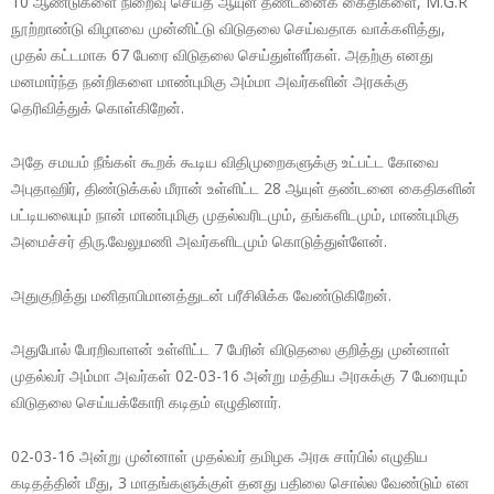
10 ஆண்டுகளை நிறைவு செய்த ஆயுள் தண்டனைக் கைதிகளை, M.G.R
நூற்றாண்டு விழாவை முன்னிட்டு விடுதலை செய்வதாக வாக்களித்து,
முதல் கட்டமாக 67 பேரை விடுதலை செய்துள்ளீர்கள். அதற்கு எனது
மனமார்ந்த நன்றிகளை மாண்புமிகு அம்மா அவர்களின் அரசுக்கு
தெரிவித்துக் கொள்கிறேன்.
அதே சமயம் நீங்கள் கூறக் கூடிய விதிமுறைகளுக்கு உட்பட்ட கோவை
அபுதாஹிர், திண்டுக்கல் மீரான் உள்ளிட்ட 28 ஆயுள் தண்டனை கைதிகளின்
பட்டியலையும் நான் மாண்புமிகு முதல்வரிடமும், தங்களிடமும், மாண்புமிகு
அமைச்சர் திரு.வேலுமணி அவர்களிடமும் கொடுத்துள்ளேன்.
அதுகுறித்து மனிதாபிமானத்துடன் பரீசிலிக்க வேண்டுகிறேன்.
அதுபோல் பேரறிவாளன் உள்ளிட்ட 7 பேரின் விடுதலை குறித்து முன்னாள்
முதல்வர் அம்மா அவர்கள் 02-03-16 அன்று மத்திய அரசுக்கு 7 பேரையும்
விடுதலை செய்யக்கோரி கடிதம் எழுதினார்.
02-03-16 அன்று முன்னாள் முதல்வர் தமிழக அரசு சார்பில் எழுதிய
கடிதத்தின் மீது, 3 மாதங்களுக்குள் தனது பதிலை சொல்ல வேண்டும் என