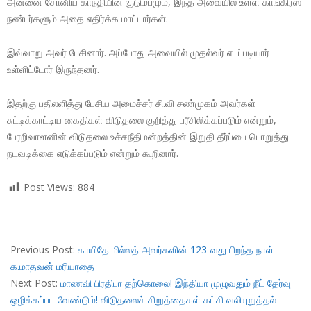
அன்னை சோனிய காந்தியின் குடும்பமும், இந்த அவையில் உள்ள காங்கிரஸ்
நண்பர்களும் அதை எதிர்க்க மாட்டார்கள்.
இவ்வாறு அவர் பேசினார். அப்போது அவையில் முதல்வர் எடப்படியார்
உள்ளிட்டோர் இருந்தனர்.
இதற்கு பதிலளித்து பேசிய அமைச்சர் சி.வி சண்முகம் அவர்கள்
சுட்டிக்காட்டிய கைதிகள் விடுதலை குறித்து பரீசிலிக்கப்படும் என்றும்,
பேரறிவாளனின் விடுதலை உச்சநீதிமன்றத்தின் இறுதி தீர்ப்பை பொறுத்து
நடவடிக்கை எடுக்கப்படும் என்றும் கூறினார்.
Post Views:
884
2018-
06-
Previous Post:
காயிதே மில்லத் அவர்களின் 123-வது பிறந்த நாள் –
05
க.மாதவன் மரியாதை
Next Post:
மாணவி பிரதிபா தற்கொலை! இந்தியா முழுவதும் நீட் தேர்வு
ஒழிக்கப்பட வேண்டும்! விடுதலைச் சிறுத்தைகள் கட்சி வலியுறுத்தல்