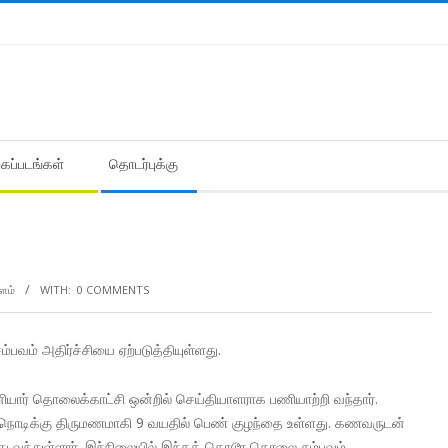
கைப்படங்கள்
தொடர்புக்கு
களம்
WITH:
0 COMMENTS
ம்பவம் அதிர்ச்சியை ஏற்படுத்தியுள்ளது.
யார் தொலைக்காட்சி ஒன்றில் செய்தியாளராக பணியாற்றி வந்தார்.
பர்ணா நொடிக்கு திருமணமாகி 9 வயதில் பெண் குழந்தை உள்ளது. கணவருடன்
்து வந்துள்ளார். இந்நிலையில் இந்தக் கொடூர கொலை சம்பவம்