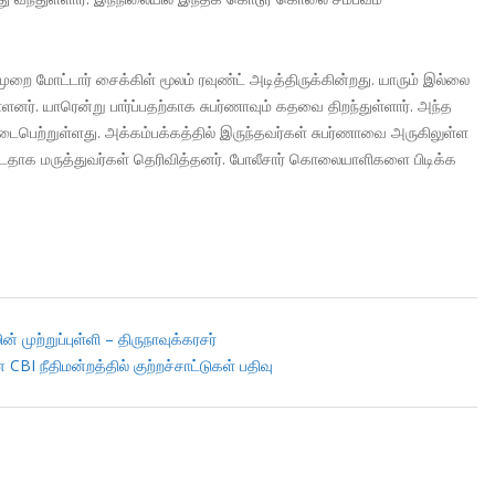
2 முறை மோட்டார் சைக்கிள் மூலம் ரவுண்ட் அடித்திருக்கின்றது. யாரும் இல்லை
ளனர். யாரென்று பார்ப்பதற்காக சுபர்ணாவும் கதவை திறந்துள்ளார். அந்த
ைபெற்றுள்ளது. அக்கம்பக்கத்தில் இருந்தவர்கள் சுபர்ணாவை அருகிலுள்ள
டதாக மருத்துவர்கள் தெரிவித்தனர். போலீசார் கொலையாளிகளை பிடிக்க
் முற்றுப்புள்ளி – திருநாவுக்கரசர்
I நீதிமன்றத்தில் குற்றச்சாட்டுகள் பதிவு