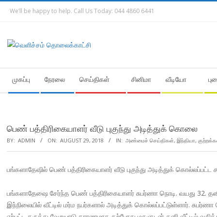
Skip
We’ll be happy to help. Call Us Today: 044 4860 6441
to
content
Secondary
முகப்பு
நேரலை
செய்திகள்
சினிமா
வீடியோ
பு
Navigation
Menu
பெண் பத்திரிகையாளர் வீடு புகுந்து அடித்துக் கொலை
BY:
ADMIN
ON:
AUGUST 29, 2018
IN:
அண்மைச் செய்திகள்
,
இந்தியா
,
குற்றக்
பங்களாதேஷில் பெண் பத்திரிகையாளர் வீடு புகுந்து அடித்துக் கொல்லப்பட்ட ச
பங்களாதேஷை சேர்ந்த பெண் பத்திரிகையாளர் சுபர்ணா நொடி. வயது 32. தனி
இந்நிலையில் வீட்டில் மர்ம நபர்களால் அடித்துக் கொல்லப்பட்டுள்ளார். சு
ஏற்பட்ட கருத்து வேறுபாடு காரணமாக தற்போது மகளுடன் தனி வீட்டில் வசித