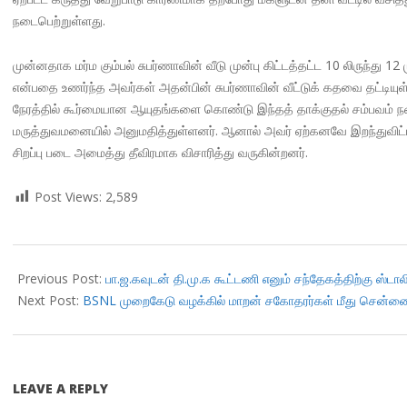
நடைபெற்றுள்ளது.
முன்னதாக மர்ம கும்பல் சுபர்ணாவின் வீடு முன்பு கிட்டத்தட்ட 10 லிருந்து 1
என்பதை உணர்ந்த அவர்கள் அதன்பின் சுபர்ணாவின் வீட்டுக் கதவை தட்டியுள்
நேரத்தில் கூர்மையான ஆயுதங்களை கொண்டு இந்தத் தாக்குதல் சம்பவம் நட
மருத்துவமனையில் அனுமதித்துள்ளனர். ஆனால் அவர் ஏற்கனவே இறந்துவிட்
சிறப்பு படை அமைத்து தீவிரமாக விசாரித்து வருகின்றனர்.
Post Views:
2,589
2018-
08-
Previous Post:
பா.ஜ.கவுடன் தி.மு.க கூட்டணி எனும் சந்தேகத்திற்கு ஸ்டாலின
29
Next Post:
BSNL முறைகேடு வழக்கில் மாறன் சகோதரர்கள் மீது சென்னை CB
LEAVE A REPLY