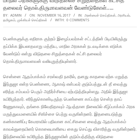
மாநில அரசுகளுக்கு விடுதலைச் சிறுத்தைகள் கட்சித்
தலைவர் தொல்.திருமாவளவன் வேண்டுகோள்…..
BY:
ADMIN
ON:
NOVEMBER 16, 2017
IN:
அண்மைச் செய்திகள்
,
அரசியல்
,
தமிழகம்
,
முக்கியச் செய்திகள்
WITH:
0 COMMENTS
பெண்களுக்கு எதிராக குற்றம் இழைப்பவர்கள் சட்டத்தின் பிடியிலிருந்து
தப்பிக்க இயலாதவாறு மத்திய, மாநில அரசுகள் நடவடிக்கை எடுக்க
வேண்டும் என்று விடுதலை சிறுத்தைகள் கட்சி தலைவர்
தொல்.திருமாவளவன் வலியுறுத்தியுள்ளார்.
சென்னை ஆதம்பாக்கம் சரஸ்வதி நகரில், தனது காதலை ஏற்க மறுத்த
இந்துஜா என்ற பெண்ணை, ஆகாஷ் என்பவர் குடும்பத்துடன் தீ வைத்து
எரித்த சம்பவம் பெரும் அதிர்ச்சியை ஏற்படுத்தியுள்ளது. அதில் இந்துஜா
உயிரிழந்தார். எரிந்துகொண்டிருந்த பெண்ணை காப்பற்ற சென்ற தாய்
ரேணுகாவும், தங்கை நிவேதிதாவும் ஆபத்தான நிலையில் கீழ்ப்பாக்கம் அரசு
மருத்துவமனையில் சிகிச்சை பெற்று வருகின்றனர். இதனையடுத்து
கண்காணிப்பு கேமராவில் பதிவான காட்சிகளை வைத்து ஆதம்பாக்கம்
காவல்துறையினர் கொலையாளியை கைது செய்து விசாரித்து வருகின்றனர்.
இந்நிலையில் உயிரிழந்த இந்துஜாவின் குடும்பத்திற்கு விடுதலை