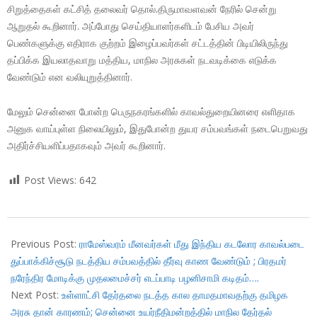
சிறுத்தைகள் கட்சித் தலைவர் தொல்.திருமாவளவன் நேரில் சென்று
ஆறுதல் கூறினார். அப்போது செய்தியாளர்களிடம் பேசிய அவர்
பெண்களுக்கு எதிராக குற்றம் இழைப்பவர்கள் சட்டத்தின் பிடியிலிருந்து
தப்பிக்க இயலாதவாறு மத்திய, மாநில அரசுகள் நடவடிக்கை எடுக்க
வேண்டும் என வலியுறுத்தினார்.
மேலும் சென்னை போன்ற பெருநகரங்களில் காவல்துறையினரை எளிதாக
அனுக வாய்புள்ள நிலையிலும், இதுபோன்ற துயர சம்பவங்கள் நடைபெறுவது
அதிர்ச்சியளிப்பதாகவும் அவர் கூறினார்.
Post Views:
642
2017-
11-
Previous Post:
ராமேஸ்வரம் மீனவர்கள் மீது இந்திய கடலோர காவல்படை
16
துப்பாக்கிச்சூடு நடத்திய சம்பவத்தில் தீர்வு காண வேண்டும் ; பிரதமர்
நரேந்திர மோடிக்கு முதலமைச்சர் எடப்பாடி பழனிசாமி கடிதம்….
Next Post:
உள்ளாட்சி தேர்தலை நடத்த கால தாமதமாவதற்கு தமிழக
அரசு தான் காரணம்; சென்னை உயர்நீதிமன்றத்தில் மாநில தேர்தல்