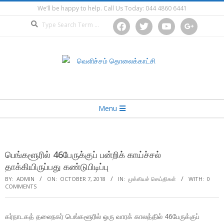
Skip
We’ll be happy to help. Call Us Today: 044 4860 6441
to
Search
facebook
twitter
youtube
google
content
Secondary
Menu
Navigation
Menu
பெங்களூரில் 46பேருக்குப் பன்றிக் காய்ச்சல்
தாக்கியிருப்பது கண்டுபிடிப்பு
BY:
ADMIN
ON:
OCTOBER 7, 2018
IN:
முக்கியச் செய்திகள்
WITH:
0
COMMENTS
கர்நாடகத் தலைநகர் பெங்களூரில் ஒரு வாரக் காலத்தில் 46பேருக்குப்