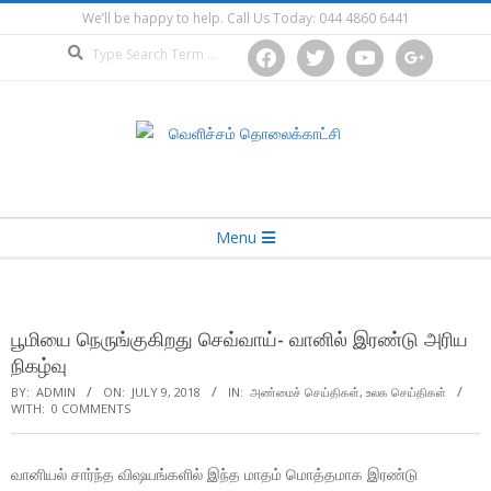
Skip
We’ll be happy to help. Call Us Today: 044 4860 6441
to
Search
facebook
twitter
youtube
google
content
Secondary
Menu
Navigation
Menu
பூமியை நெருங்குகிறது செவ்வாய்- வானில் இரண்டு அரிய
நிகழ்வு
BY:
ADMIN
ON:
JULY 9, 2018
IN:
அண்மைச் செய்திகள்
,
உலக செய்திகள்
WITH:
0 COMMENTS
வானியல் சார்ந்த விஷயங்களில் இந்த மாதம் மொத்தமாக இரண்டு