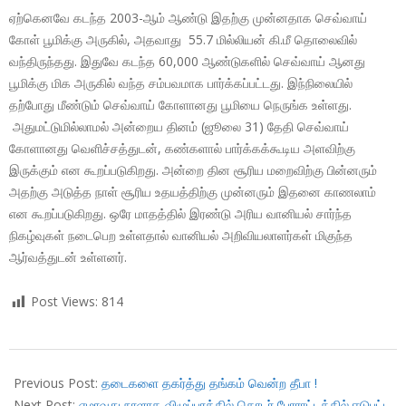
ஏற்கெனவே கடந்த 2003-ஆம் ஆண்டு இதற்கு முன்னதாக செவ்வாய்
கோள் பூமிக்கு அருகில், அதவாது 55.7 மில்லியன் கி.மீ தொலைவில்
வந்திருந்தது. இதுவே கடந்த 60,000 ஆண்டுகளில் செவ்வாய் ஆனது
பூமிக்கு மிக அருகில் வந்த சம்பவமாக பார்க்கப்பட்டது. இந்நிலையில்
தற்போது மீண்டும் செவ்வாய் கோளானது பூமியை நெருங்க உள்ளது.
அதுமட்டுமில்லாமல் அன்றைய தினம் (ஜூலை 31) தேதி செவ்வாய்
கோளானது வெளிச்சத்துடன், கண்களால் பார்க்கக்கூடிய அளவிற்கு
இருக்கும் என கூறப்படுகிறது. அன்றை தின சூரிய மறைவிற்கு பின்னரும்
அதற்கு அடுத்த நாள் சூரிய உதயத்திற்கு முன்னரும் இதனை காணலாம்
என கூறப்படுகிறது. ஒரே மாதத்தில் இரண்டு அரிய வானியல் சார்ந்த
நிகழ்வுகள் நடைபெற உள்ளதால் வானியல் அறிவியலாளர்கள் மிகுந்த
ஆர்வத்துடன் உள்ளனர்.
Post Views:
814
2018-
07-
Previous Post:
தடைகளை தகர்த்து தங்கம் வென்ற தீபா !
09
Next Post:
ஏழாவது நாளாக விழுப்புரத்தில் தொடர் போராட்டத்தில் ஈடுபட்ட