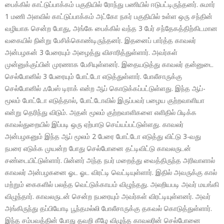
பைக்கில் காட்டுப்பாக்கம் பகுதியில் ரோந்து பணியில் ஈடுபட்டிருந்தனர். சுமார்
1 மணி அளவில் காட்டுப்பாக்கம் அட்கோ நகர் பகுதியில் உள்ள ஒரு சந்தின்
வழியாக சென்ற போது, அங்கே பைக்கில் வந்த 3 பேர் சந்தேகத்திற்கிடமான
வகையில் நின்று பேசிக்கொண்டிருந்தனர். இதனைப் பார்த்த காவலர்
அன்பழகன் 3 பேரையும் அழைத்து விசாரித்துள்ளார். அவர்கள்
முன்னுக்குப்பின் முரணாக பேசியுள்ளனர். இதையடுத்து காவலர் தன்னுடை
செல்போனில் 3 பேரையும் போட்டோ எடுத்துள்ளார். போலீசாருக்கு
செல்போனில் ஃபேஸ் டிராக் என்ற ஆப் கொடுக்கப்பட்டுள்ளது. இந்த ஆப்-
மூலம் போட்டோ எடுத்தால், போட்டோவில் இருப்பவர் பழைய குற்றவாளியா
என்று தெரிந்து விடும். அதன் மூலம் குற்றவாளிகளை எளிதில் பிடிக்க
காவல்துறையில் இப்படி ஒரு ஏற்பாடு செய்யப்பட்டுள்ளது. காவலர்
அன்பழகனும் இந்த ஆப் மூலம் 2 பேரை போட்டோ எடுத்து விட்டு 3-வது
நபரை எடுக்க முயன்ற போது செல்போனை தட்டிவிட்டு காவலருடன்
சண்டையிட்டுள்ளார். பின்னர் அந்த நபர் மறைத்து வைத்திருந்த அரிவாளால்
காவலர் அன்பழகனை ஓட ஓட விரட்டி வெட்டியுள்ளார். இதில் அவருக்கு கால்
மற்றும் கைகளில் பலத்த வெட்டுக்காயம் விழுந்தது. அலறியபடி அவர் மயங்கி
விழுந்தார். காவலருடன் சென்ற நபரையும் அவர்கள் விரட்டியுள்ளனர். அவர்
அங்கிருந்து தப்பியோடி பூந்தமல்லி போலீசாருக்கு தகவல் கொடுத்துள்ளார்.
இந்த சம்பவத்தின் போது தவறி கீழே விழுந்த காவலரின் செல்போனை