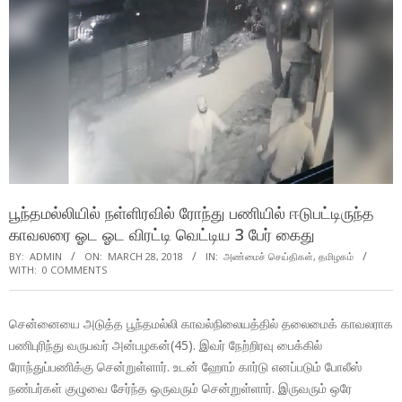
பூந்தமல்லியில் நள்ளிரவில் ரோந்து பணியில் ஈடுபட்டிருந்த
காவலரை ஓட ஓட விரட்டி வெட்டிய 3 பேர் கைது
BY:
ADMIN
ON:
MARCH 28, 2018
IN:
அண்மைச் செய்திகள்
,
தமிழகம்
WITH:
0 COMMENTS
சென்னையை அடுத்த பூந்தமல்லி காவல்நிலையத்தில் தலைமைக் காவலராக
பணிபுரிந்து வருபவர் அன்பழகன்(45). இவர் நேற்றிரவு பைக்கில்
ரோந்துப்பணிக்கு சென்றுள்ளார். உடன் ஹோம் கார்டு எனப்படும் போலீஸ்
நண்பர்கள் குழுவை சேர்ந்த ஒருவரும் சென்றுள்ளார். இருவரும் ஒரே