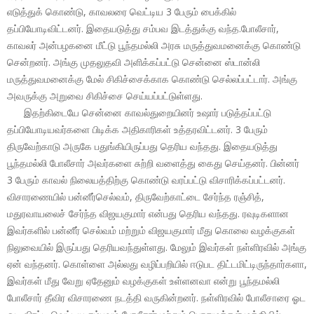
எடுத்துக் கொண்டு, காவலரை வெட்டிய 3 பேரும் பைக்கில்
தப்பியோடிவிட்டனர். இதையடுத்து சம்பவ இடத்துக்கு வந்த.போலீசார்,
காவலர் அன்பழகனை மீட்டு பூந்தமல்லி அரசு மருத்துவமனைக்கு கொண்டு
சென்றனர். அங்கு முதலுதவி அளிக்கப்பட்டு சென்னை ஸ்டான்லி
மருத்துவமனைக்கு மேல் சிகிச்சைக்காக கொண்டு செல்லப்பட்டார். அங்கு
அவருக்கு அறுவை சிகிச்சை செய்யப்பட்டுள்ளது.
இதற்கிடையே சென்னை காவல்துறையினர் உஷார் படுத்தப்பட்டு
தப்பியோடியவர்களை பிடிக்க அதிகாரிகள் உத்தரவிட்டனர். 3 பேரும்
திருவேற்காடு அருகே பதுங்கியிருப்பது தெரிய வந்தது. இதையடுத்து
பூந்தமல்லி போலீசார் அவர்களை சுற்றி வளைத்து கைது செய்தனர். பின்னர்
3 பேரும் காவல் நிலையத்திற்கு கொண்டு வரப்பட்டு விசாரிக்கப்பட்டனர்.
விசாரணையில் பன்னீர்செல்வம், திருவேற்காட்டை சேர்ந்த ரஞ்சித்,
மதுரவாயலைச் சேர்ந்த விஜயகுமார் என்பது தெரிய வந்தது. ரவுடிகளான
இவர்களில் பன்னீர் செல்வம் மற்றும் விஜயகுமார் மீது கொலை வழக்குகள்
நிலுவையில் இருப்பது தெரியவந்துள்ளது. மேலும் இவர்கள் நள்ளிரவில் அங்கு
ஏன் வந்தனர். கொள்ளை அல்லது வழிப்பறியில் ஈடுபட திட்டமிட்டிருந்தார்களா,
இவர்கள் மீது வேறு ஏதேனும் வழக்குகள் உள்ளனவா என்று பூந்தமல்லி
போலீசார் தீவிர விசாரணை நடத்தி வருகின்றனர். நள்ளிரவில் போலீசாரை ஓட