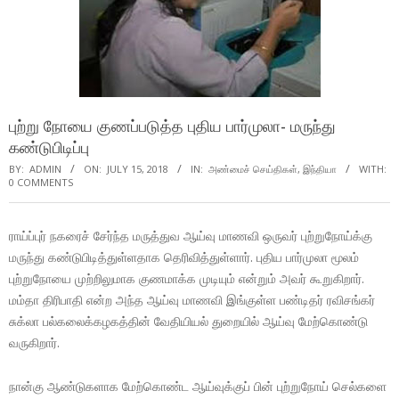
புற்று நோயை குணப்படுத்த புதிய பார்முலா- மருந்து
கண்டுபிடிப்பு
BY:
ADMIN
ON:
JULY 15, 2018
IN:
அண்மைச் செய்திகள்
,
இந்தியா
WITH:
0 COMMENTS
ராய்ப்புர் நகரைச் சேர்ந்த மருத்துவ ஆய்வு மாணவி ஒருவர் புற்றுநோய்க்கு
மருந்து கண்டுபிடித்துள்ளதாக தெரிவித்துள்ளார். புதிய பார்முலா மூலம்
புற்றுநோயை முற்றிலுமாக குணமாக்க முடியும் என்றும் அவர் கூறுகிறார்.
மம்தா திரிபாதி என்ற அந்த ஆய்வு மாணவி இங்குள்ள பண்டிதர் ரவிசங்கர்
சுக்லா பல்கலைக்கழகத்தின் வேதியியல் துறையில் ஆய்வு மேற்கொண்டு
வருகிறார்.
நான்கு ஆண்டுகளாக மேற்கொண்ட ஆய்வுக்குப் பின் புற்றுநோய் செல்களை