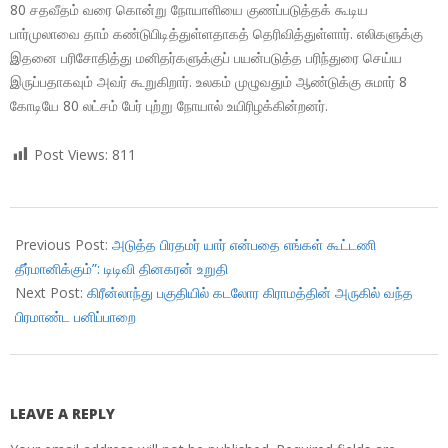
80 சதவீதம் வரை கொன்று நோயாளியை குணப்படுத்தக் கூடிய
பார்முலாவை தாம் கண்டுபிடித்துள்ளதாகத் தெரிவித்துள்ளார். எலிகளுக்கு
இதனை பரிசோதித்து மனிதர்களுக்குப் பயன்படுத்த பரிந்துரை செய்ய
இருப்பதாகவும் அவர் கூறுகிறார். உலகம் முழுவதும் ஆண்டுக்கு சுமார் 8
கோடியே 80 லட்சம் பேர் புற்று நோயால் உயிரிழக்கின்றனர்.
Post Views:
811
2018-
07-
Previous Post:
அடுத்த பிரதமர் யார் என்பதை எங்கள் கூட்டணி
15
தீர்மானிக்கும்”: டிடிவி தினகரன் உறுதி
Next Post:
கிரீன்லாந்து பகுதியில் கடலோர கிராமத்தின் அருகில் வந்த
பிரமாண்ட பனிப்பாறை
LEAVE A REPLY