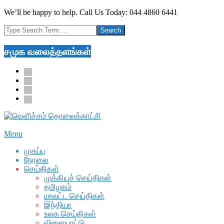
Skip
We’ll be happy to help. Call Us Today: 044 4860 6441
to
Search
content
சமுக வலைத்தளங்கள்
facebook
twitter
youtube
google
Secondary
Menu
Navigation
முகப்பு
Menu
நேரலை
செய்திகள்
முக்கியச் செய்திகள்
தமிழகம்
மாவட்ட செய்திகள்
இந்தியா
உலக செய்திகள்
விளையாட்டு