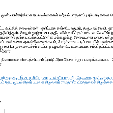
ன்னெச்சரிக்கை நடவடிக்கைகள் மற்றும் பாதுகாப்பு ஏற்பாடுகளை செ
 ஆட்சித் தலைவர்கள், குறிப்பாக கன்னியாகுமரி, திருநெல்வேலி, தூத
வித்தார். மேலும் தாழ்வான பகுதிகளில் வசிக்கும் மக்கள் வெளியேற
காம்களில் தங்கவைக்கப்பட்டுள்ள மக்களுக்கு தேவையான உணவு மற்றும் க
 நிவாரணப் பணிகளை ஒருங்கிணைக்கவும், போர்க்கால அடிப்படையில் பணி
கூறிய முதலமைச்சர் எடப்பாடி பழனிசாமி, உடனடியாக சம்பந்தப்பட்ட ம
்தார்.
்க நிவாரணம் கிடைத்திட தமிழ்நாடு அரசுஅனைத்து நடவடிக்கைகளை ம
்.
ிகளுக்கு இன்று விடுமுறை; கன்னியாகுமரி, நெல்லை, தூத்துக்குடி
ேட முயல்கிறார் ப.மா.க நிறுவனர் ராமதாஸ்; விடுதலைச் சிறுத்தைக
*