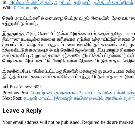
In:
அண்மைச் செய்திகள்
,
அரசியல்
,
தமிழகம்
,
முக்கியச் செய்திகள்
With:
0 Comments
தென் மாவட்டங்களில் கனமழை பெய்து வரும் நிலையில், தேவையான மு
உத்தரவிட்டுள்ளார்.
இதுகுறித்த அவர் வெளியிட்டுள்ள அறிக்கையில், தென் தமிழக மாவட்ட
நிவாரண நடவடிக்கைகளை துரிதமாக எடுக்க உத்தரவிட்டுள்ளதாக தெரி
முகாம்கள், பல்நோக்கு பாதுகாப்பு மையங்களில் தங்க வைக்கவும், மு
உத்தரவிட்டுள்ளதாகவும் அவர் தெரிவித்துள்ளார். மீட்பு மற்றும்
கண்காணிப்பு அலுவலர்களாக ஏற்கனவே நியமிக்கப்பட்டுள்ளனர் என்று 
போர்க்கால அடிப்படையில் மேற்கொள்ள ஆணையிட்டுள்ளதாக தெரிவித
இதனிடையே பாதிக்கப்பட்ட பகுதிகளில் மக்களுக்கு உடனடியாக தக
இடத்தில் பணிகளை கண்காணிக்கவும் உத்தரவிட்டுள்ளதாக கூறினார
Post Views:
609
2017-
Previous Post:
தொடர்மழை காரணமாக 3 மாவட்டங்களின் பள்ளி கல்லூர
12-
Next Post:
கடலூர் மாவட்ட இளைஞர் தற்கொலையில் அரசியல் ஆதாயம் த
01
Leave a Reply
Your email address will not be published.
Required fields are marked