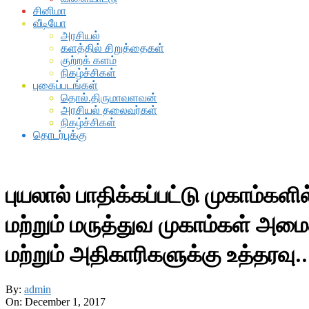
சினிமா
வீடியோ
அரசியல்
களத்தில் சிறுத்தைகள்
குற்றக் களம்
நிகழ்ச்சிகள்
புகைப்படங்கள்
தொல்.திருமாவளவன்
அரசியல் தலைவர்கள்
நிகழ்ச்சிகள்
தொடர்புக்கு
புயலால் பாதிக்கப்பட்டு முகாம்க
மற்றும் மருத்துவ முகாம்கள் அமை
மற்றும் அதிகாரிகளுக்கு உத்தரவு
By:
admin
On:
December 1, 2017