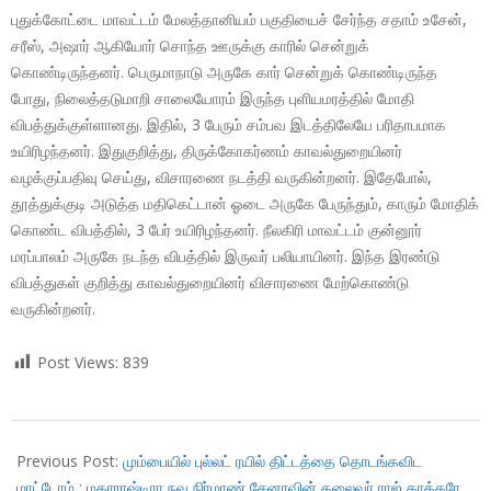
புதுக்கோட்டை மாவட்டம் மேலத்தானியம் பகுதியைச் சேர்ந்த சதாம் உசேன்,
சரீஸ், அஷார் ஆகியோர் சொந்த ஊருக்கு காரில் சென்றுக்
கொண்டிருந்தனர். பெருமாநாடு அருகே கார் சென்றுக் கொண்டிருந்த
போது, நிலைத்தடுமாறி சாலையோரம் இருந்த புளியமரத்தில் மோதி
விபத்துக்குள்ளானது. இதில், 3 பேரும் சம்பவ இடத்திலேயே பரிதாபமாக
உயிரிழந்தனர். இதுகுறித்து, திருக்கோகர்ணம் காவல்துறையினர்
வழக்குப்பதிவு செய்து, விசாரணை நடத்தி வருகின்றனர். இதேபோல்,
தூத்துக்குடி அடுத்த மதிகெட்டான் ஓடை அருகே பேருந்தும், காரும் மோதிக்
கொண்ட விபத்தில், 3 பேர் உயிரிழந்தனர். நீலகிரி மாவட்டம் குன்னூர்
மரப்பாலம் அருகே நடந்த விபத்தில் இருவர் பலியாயினர். இந்த இரண்டு
விபத்துகள் குறித்து காவல்துறையினர் விசாரணை மேற்கொண்டு
வருகின்றனர்.
Post Views:
839
2017-
10-
Previous Post:
மும்பையில் புல்லட் ரயில் திட்டத்தை தொடங்கவிட
01
மாட்டோம் ; மகாராஷ்டிரா நவ நிர்மாண் சேனாவின் தலைவர் ராஜ் தாக்கரே