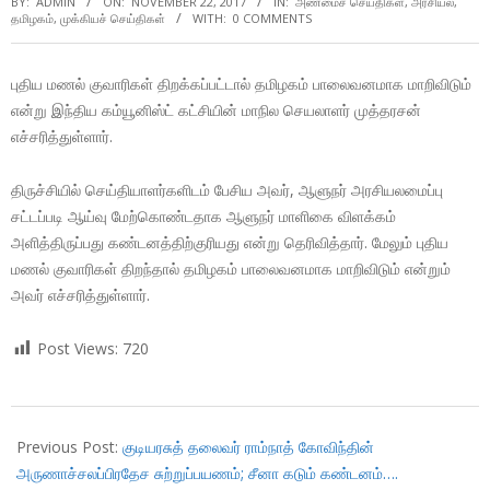
BY:
ADMIN
ON:
NOVEMBER 22, 2017
IN:
அண்மைச் செய்திகள்
,
அரசியல்
,
தமிழகம்
,
முக்கியச் செய்திகள்
WITH:
0 COMMENTS
புதிய மணல் குவாரிகள் திறக்கப்பட்டால் தமிழகம் பாலைவனமாக மாறிவிடும்
என்று இந்திய கம்யூனிஸ்ட் கட்சியின் மாநில செயலாளர் முத்தரசன்
எச்சரித்துள்ளார்.
திருச்சியில் செய்தியாளர்களிடம் பேசிய அவர், ஆளுநர் அரசியலமைப்பு
சட்டப்படி ஆய்வு மேற்கொண்டதாக ஆளுநர் மாளிகை விளக்கம்
அளித்திருப்பது கண்டனத்திற்குரியது என்று தெரிவித்தார். மேலும் புதிய
மணல் குவாரிகள் திறந்தால் தமிழகம் பாலைவனமாக மாறிவிடும் என்றும்
அவர் எச்சரித்துள்ளார்.
Post Views:
720
2017-
11-
Previous Post:
குடியரசுத் தலைவர் ராம்நாத் கோவிந்தின்
22
அருணாச்சலப்பிரதேச சுற்றுப்பயணம்; சீனா கடும் கண்டனம்….