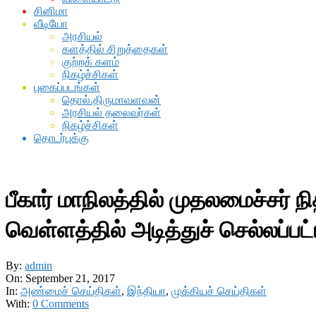
சினிமா
வீடியோ
அரசியல்
களத்தில் சிறுத்தைகள்
குற்றக் களம்
நிகழ்ச்சிகள்
புகைப்படங்கள்
தொல்.திருமாவளவன்
அரசியல் தலைவர்கள்
நிகழ்ச்சிகள்
தொடர்புக்கு
பீகார் மாநிலத்தில் முதலமைச்சர் 
வெள்ளத்தில் அடித்துச் செல்லப்பட்
By:
admin
On:
September 21, 2017
In:
அண்மைச் செய்திகள்
,
இந்தியா
,
முக்கியச் செய்திகள்
With:
0 Comments