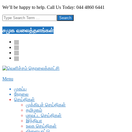
Skip
We’ll be happy to help. Call Us Today: 044 4860 6441
to
Search
content
சமுக வலைத்தளங்கள்
facebook
twitter
youtube
google
Secondary
Menu
Navigation
முகப்பு
Menu
நேரலை
செய்திகள்
முக்கியச் செய்திகள்
தமிழகம்
மாவட்ட செய்திகள்
இந்தியா
உலக செய்திகள்
விளையாட்டு