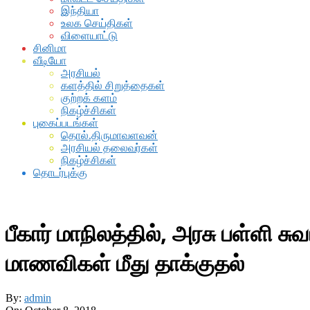
இந்தியா
உலக செய்திகள்
விளையாட்டு
சினிமா
வீடியோ
அரசியல்
களத்தில் சிறுத்தைகள்
குற்றக் களம்
நிகழ்ச்சிகள்
புகைப்படங்கள்
தொல்.திருமாவளவன்
அரசியல் தலைவர்கள்
நிகழ்ச்சிகள்
தொடர்புக்கு
பீகார் மாநிலத்தில், அரசு பள்ளி
மாணவிகள் மீது தாக்குதல்
By:
admin