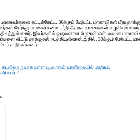
ாணவர்களை தட்டிக்கேட்ட, 30க்கும் மேற்பட்ட மாணவிகள் மீது தாக்குதல
ல மாணவர்கள் சேர்ந்து மாணவிகளை பற்றி ஆபாச வாசகங்கள் எழுதியுள
ுதிவந்துள்ளனர். இவர்களில் ஒருவனான மோகன் என்பவனை மாணவிகள்
 விட்டு தாக்குதல் நடத்தியுள்ளான்.இதில், 30க்கும் மேற்பட்ட ம
ீசார் கூறியுள்ளனர்.
் கடலில் உருவாக உள்ள புயலாலும் வானிலையில் மாற்றம்.
ரி யார் ?
*