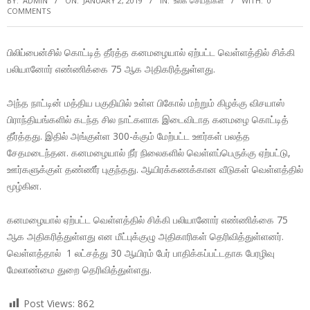
BY:
ADMIN
ON:
JANUARY 2, 2019
IN:
உலக செய்திகள்
WITH:
0
COMMENTS
பிலிப்பைன்சில் கொட்டித் தீர்த்த கனமழையால் ஏற்பட்ட வெள்ளத்தில் சிக்கி
பலியானோர் எண்ணிக்கை 75 ஆக அதிகரித்துள்ளது.
அந்த நாட்டின் மத்திய பகுதியில் உள்ள பிகோல் மற்றும் கிழக்கு விசயாஸ்
பிராந்தியங்களில் கடந்த சில நாட்களாக இடைவிடாத கனமழை கொட்டித்
தீர்த்தது. இதில் அங்குள்ள 300-க்கும் மேற்பட்ட ஊர்கள் பலத்த
சேதமடைந்தன. கனமழையால் நீர் நிலைகளில் வெள்ளப்பெருக்கு ஏற்பட்டு,
ஊர்களுக்குள் தண்ணீர் புகுந்தது. ஆயிரக்கணக்கான வீடுகள் வெள்ளத்தில்
மூழ்கின.
கனமழையால் ஏற்பட்ட வெள்ளத்தில் சிக்கி பலியானோர் எண்ணிக்கை 75
ஆக அதிகரித்துள்ளது என மீட்புக்குழு அதிகாரிகள் தெரிவித்துள்ளனர்.
வெள்ளத்தால் 1 லட்சத்து 30 ஆயிரம் பேர் பாதிக்கப்பட்டதாக பேரழிவு
மேலாண்மை துறை தெரிவித்துள்ளது.
Post Views:
862