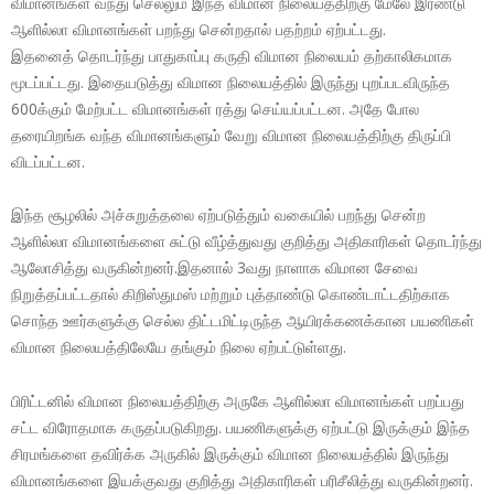
விமானங்கள் வந்து செல்லும் இந்த விமான நிலையத்திற்கு மேலே இரண்டு
ஆளில்லா விமானங்கள் பறந்து சென்றதால் பதற்றம் ஏற்பட்டது.
இதனைத் தொடர்ந்து பாதுகாப்பு கருதி விமான நிலையம் தற்காலிகமாக
மூடப்பட்டது. இதையடுத்து விமான நிலையத்தில் இருந்து புறப்படவிருந்த
600க்கும் மேற்பட்ட விமானங்கள் ரத்து செய்யப்பட்டன. அதே போல
தரையிறங்க வந்த விமானங்களும் வேறு விமான நிலையத்திற்கு திருப்பி
விடப்பட்டன.
இந்த சூழலில் அச்சுறுத்தலை ஏற்படுத்தும் வகையில் பறந்து சென்ற
ஆளில்லா விமானங்களை சுட்டு வீழ்த்துவது குறித்து அதிகாரிகள் தொடர்ந்து
ஆலோசித்து வருகின்றனர்.இதனால் 3வது நாளாக விமான சேவை
நிறுத்தப்பட்டதால் கிறிஸ்துமஸ் மற்றும் புத்தாண்டு கொண்டாட்டதிற்காக
சொந்த ஊர்களுக்கு செல்ல திட்டமிட்டிருந்த ஆயிரக்கணக்கான பயணிகள்
விமான நிலையத்திலேயே தங்கும் நிலை ஏற்பட்டுள்ளது.
பிரிட்டனில் விமான நிலையத்திற்கு அருகே ஆளில்லா விமானங்கள் பறப்பது
சட்ட விரோதமாக கருதப்படுகிறது. பயணிகளுக்கு ஏற்பட்டு இருக்கும் இந்த
சிரமங்களை தவிர்க்க அருகில் இருக்கும் விமான நிலையத்தில் இருந்து
விமானங்களை இயக்குவது குறித்து அதிகாரிகள் பரிசீலித்து வருகின்றனர்.