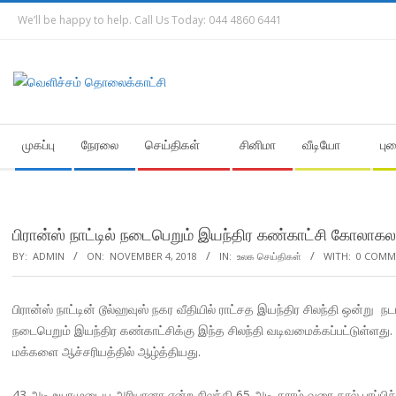
Skip
We’ll be happy to help. Call Us Today: 044 4860 6441
to
content
Secondary
முகப்பு
நேரலை
செய்திகள்
சினிமா
வீடியோ
பு
Navigation
Menu
பிரான்ஸ் நாட்டில் நடைபெறும் இயந்திர கண்காட்சி கோலாகல
BY:
ADMIN
ON:
NOVEMBER 4, 2018
IN:
உலக செய்திகள்
WITH:
0 COMM
பிரான்ஸ் நாட்டின் டூல்ஹவுஸ் நகர வீதியில் ராட்சத இயந்திர சிலந்தி ஒன்ற
நடைபெறும் இயந்திர கண்காட்சிக்கு இந்த சிலந்தி வடிவமைக்கப்பட்டுள்ளது.
மக்களை ஆச்சரியத்தில் ஆழ்த்தியது.
43 அடி உயரமுடைய அரியானா என்ற சிலந்தி 65 அடி தூரம் வரை கால் பரப்ப