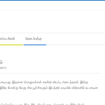
கைப்படங்கள்
தொடர்புக்கு
ம்
ENTS
ு நடமாடியது. இதனை பொதுமக்கள் கண்டு வியப்பு அடைந்தனர். இங்கு
 இதே போன்று வேறு சில பூச்சிகளும் இயந்திர வடிவில் வீதிகளில் நடமாடின
ிச் செல்லக்கூடியது. இது 38 டன்கள் எடை கொண்டது. இதே போல்