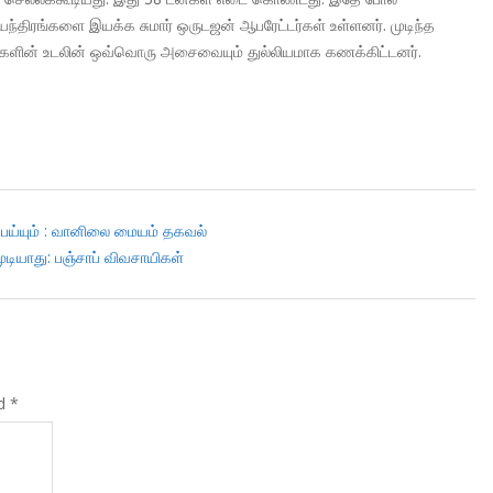
யந்திரங்களை இயக்க சுமார் ஒருடஜன் ஆபரேட்டர்கள் உள்ளனர். முடிந்த
ிகளின் உடலின் ஒவ்வொரு அசைவையும் துல்லியமாக கணக்கிட்டனர்.
ெய்யும் : வானிலை மையம் தகவல்
டியாது: பஞ்சாப் விவசாயிகள்
ed
*