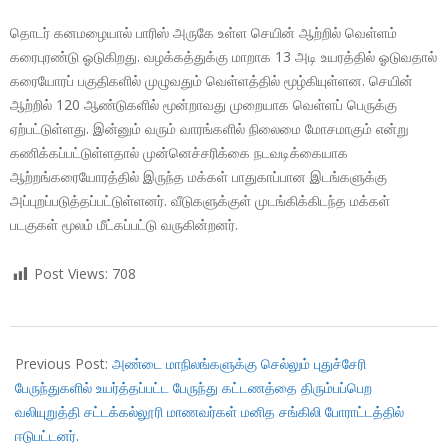
தொடர் கனமழையால் பாரிஸ் அருகே உள்ள செயின் ஆற்றில் வெள்ளம்
கரைபுரண்டு ஓடுகிறது. வழக்கத்துக்கு மாறாக 13 அடி உயரத்தில் ஓடுவதால்
கரையோரப் பகுதிகளில் முழுவதும் வெள்ளத்தில் மூழ்கியுள்ளன. செயின்
ஆற்றில் 120 ஆண்டுகளில் மூன்றாவது முறையாக வெள்ளப் பெருக்கு
ஏற்பட்டுள்ளது. இன்னும் வரும் வாரங்களில் நிலைமை மோசமாகும் என்று
கணிக்கப்பட்டுள்ளதால் முன்னெச்சரிக்கை நடவடிக்கையாக
ஆற்றங்கரையோரத்தில் இருந்த மக்கள் பாதுகாப்பான இடங்களுக்கு
அப்புறப்படுத்தப்பட்டுள்ளனர். வீடுகளுக்குள் முடங்கிக்கிடந்த மக்கள்
படகுகள் மூலம் மீட்கப்பட்டு வருகின்றனர்.
Post Views:
708
2018-
01-
Previous Post:
அண்டை மாநிலங்களுக்கு செல்லும் புதுச்சேரி
30
பேருந்துகளில் உயர்த்தப்பட்ட பேருந்து கட்டணத்தை திரும்பப்பெற
வலியுறுத்தி சட்டக்கல்லூரி மாணவர்கள் மனித சங்கிலி போராட்டத்தில்
ஈடுபட்டனர்.