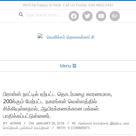
Skip
We’ll be happy to help. Call Us Today: 044 4860 6441
to
Search
facebook
twitter
youtube
google
content
Secondary
Menu
Navigation
Menu
பிரான்ஸ் நாட்டில் ஏற்பட்ட தொடர்மழை காரணமாக,
200க்கும் மேற்பட்ட நகரங்கள் வெள்ளத்தில்
சிக்கியுள்ளதால், ஆயிரக்கணக்கான மக்கள்
பாதிக்கப்பட்டுள்ளனர்.
BY:
ADMIN
ON:
JANUARY 30, 2018
IN:
அண்மைச் செய்திகள்
,
இந்தியா
,
உலக
செய்திகள்
,
முக்கியச் செய்திகள்
WITH:
0 COMMENTS