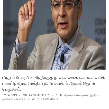
பிரதமர் மோடியின் சீர்திருத்த நடவடிக்கைகளை உலக வங்கி
பாராட்டுகிறது ; மத்திய நிதியமைச்சர் அருண் ஜெட்லி
பெருமிதம்….
BY:
ADMIN
ON:
NOVEMBER 1, 2017
IN:
அண்மைச் செய்திகள்
,
இந்தியா
,
முக்கியச் செய்திகள்
WITH:
0 COMMENTS