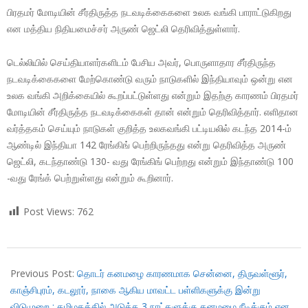
பிரதமர் மோடியின் சீர்திருத்த நடவடிக்கைகளை உலக வங்கி பாராட்டுகிறது
என மத்திய நிதியமைச்சர் அருண் ஜெட்லி தெரிவித்துள்ளார்.
டெல்லியில் செய்தியாளர்களிடம் பேசிய அவர், பொருளாதார சீர்திருந்த
நடவடிக்கைகளை மேற்கொண்டு வரும் நாடுகளில் இந்தியாவும் ஒன்று என
உலக வங்கி அறிக்கையில் கூறப்பட்டுள்ளது என்றும் இதற்கு காரணம் பிரதமர்
மோடியின் சீர்திருத்த நடவடிக்கைகள் தான் என்றும் தெரிவித்தார். எளிதான
வர்த்தகம் செய்யும் நாடுகள் குறித்த உலகவங்கி பட்டியலில் கடந்த 2014-ம்
ஆண்டில் இந்தியா 142 ரேங்கிங் பெற்றிருந்தது என்று தெரிவித்த அருண்
ஜெட்லி, கடந்தாண்டு 130- வது ரேங்கிங் பெற்றது என்றும் இந்தாண்டு 100
-வது ரேங்க் பெற்றுள்ளது என்றும் கூறினார்.
Post Views:
762
2017-
11-
Previous Post:
தொடர் கனமழை காரணமாக சென்னை, திருவள்ளூர்,
01
காஞ்சிபுரம், கடலூர், நாகை ஆகிய மாவட்ட பள்ளிகளுக்கு இன்று
விடுமுறை ; தமிழகத்தில் அடுத்த 3 நாட்களுக்கு கனமழை நீடிக்கும் என