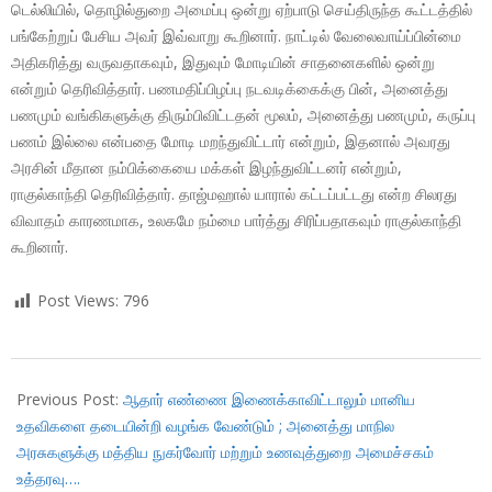
டெல்லியில், தொழில்துறை அமைப்பு ஒன்று ஏற்பாடு செய்திருந்த கூட்டத்தில்
பங்கேற்றுப் பேசிய அவர் இவ்வாறு கூறினார். நாட்டில் வேலைவாய்ப்பின்மை
அதிகரித்து வருவதாகவும், இதுவும் மோடியின் சாதனைகளில் ஒன்று
என்றும் தெரிவித்தார். பணமதிப்பிழப்பு நடவடிக்கைக்கு பின், அனைத்து
பணமும் வங்கிகளுக்கு திரும்பிவிட்டதன் மூலம், அனைத்து பணமும், கருப்பு
பணம் இல்லை என்பதை மோடி மறந்துவிட்டார் என்றும், இதனால் அவரது
அரசின் மீதான நம்பிக்கையை மக்கள் இழந்துவிட்டனர் என்றும்,
ராகுல்காந்தி தெரிவித்தார். தாஜ்மஹால் யாரால் கட்டப்பட்டது என்ற சிலரது
விவாதம் காரணமாக, உலகமே நம்மை பார்த்து சிரிப்பதாகவும் ராகுல்காந்தி
கூறினார்.
Post Views:
796
2017-
10-
Previous Post:
ஆதார் எண்ணை இணைக்காவிட்டாலும் மானிய
27
உதவிகளை தடையின்றி வழங்க வேண்டும் ; அனைத்து மாநில
அரசுகளுக்கு மத்திய நுகர்வோர் மற்றும் உணவுத்துறை அமைச்சகம்
உத்தரவு….