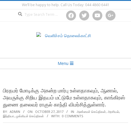
Skip
We’ll be happy to help. Call Us Today: 044 4860 6441
to
Search
facebook
twitter
youtube
google
content
Secondary
Menu
Navigation
Menu
பிரதமர் மோடிக்கு அகன்ற மார்பு உள்ளதாகவும், ஆனால்,
அவருக்கு சிறிய இதயம் மட்டுமே உள்ளதாகவும், காங்கிரஸ்
துணை தலைவர் ராகுல் காந்தி விமர்சித்துள்ளார்.
BY:
ADMIN
ON:
OCTOBER 27, 2017
IN:
அண்மைச் செய்திகள்
,
அரசியல்
,
இந்தியா
,
முக்கியச் செய்திகள்
WITH:
0 COMMENTS