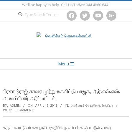
Skip
We’ll be happy to help. Call Us Today: 044 4860 6441
to
Search
facebook
twitter
youtube
google
content
Secondary
Menu
Navigation
Menu
பிரகாஷ்ராஜ் காரை முற்றுகையிட்டு பாஜக, ஆர்.எஸ்.எஸ்.
அமைப்பினர் ஆர்ப்பாட்டம்
BY:
ADMIN
ON:
APRIL 13, 2018
IN:
அண்மைச் செய்திகள்
,
இந்தியா
WITH:
0 COMMENTS
கர்நாடக மாநிலம் கலபுராகி பகுதியில் நடிகர் பிரகாஷ் ராஜின் காரை