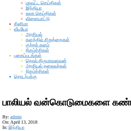
மாவட்ட செய்திகள்
இந்தியா
உலக செய்திகள்
விளையாட்டு
சினிமா
வீடியோ
அரசியல்
களத்தில் சிறுத்தைகள்
குற்றக் களம்
நிகழ்ச்சிகள்
புகைப்படங்கள்
தொல்.திருமாவளவன்
அரசியல் தலைவர்கள்
நிகழ்ச்சிகள்
தொடர்புக்கு
பாலியல் வன்கொடுமைகளை கண்டித்த
By:
admin
On:
April 13, 2018
In:
இந்தியா