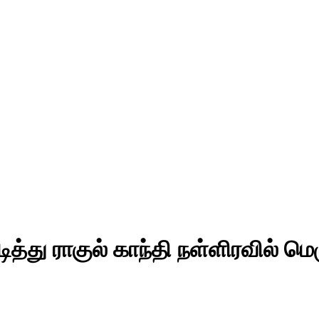
ு ராகுல் காந்தி நள்ளிரவில் மெழு