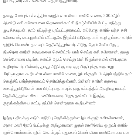
இயக்குனர் சுசிகணேசன் தெரிவித்துள்ளார்.
தனது பேஸ்புக் பக்கத்தில் எழுதியுள்ள லீனா மணிமேகலை, 2005ஆம்
ஆண்டு சுசி கணேசனை தொலைக்காட்சி நிகழ்ச்சியில் பேட்டி எடுத்து
முடித்தவுடன், தாம் வீட்டிற்கு புறப்பட்டதாகவும், அப்போது காரில் வந்த சுசி
கணேசன், வடபழனியில் வீட்டருகே இறக்கி விடுவதாகக் கூறி தம்மை காரில்
ஏற்றிக் கொண்டதாகவும் தெரிவித்துள்ளார். சிறிது நேரம் பேசியபிறகு,
திடீரென காரின் கதவுகளை செண்ட்ரல் லாக் செய்த சுசி கணேசன், தமது
செல்போனை பிடிங்கி சுவிட்ச் ஆஃப் செய்து பின் இருக்கையில் வீசியதாக
கூறியுள்ளார். பின்னர், தமது அடுக்குமாடி குடியிருப்புக்கு வருமாறு
மிரட்டியதாக கூறியுள்ள லீனா மணிமேகலை, இயக்குநரிடம் ஆரம்பத்தில் தாம்
கெஞ்சிப் பார்த்ததாகவும் தெரிவித்துள்ளார். பின்னர் காரின் கதவை
உடைத்துவிடுவேன் என மிரட்டியதாகவும், ஒரு கட்டத்தில் அலறியதாகவும்
தெரிவித்துள்ள லீனா மணிமேகலை, பிறகு தன்னிடம் இருந்த
குறுங்கத்தியை காட்டி தப்பிச் சென்றதாக கூறியுள்ளார்.
இந்த பதிவுக்கு கடும் எதிர்ப்பு தெரிவித்துள்ள இயக்குநர் சுசிகணேசன்,
அரை மணி நேரப் பேட்டிக்கு அறிமுகமான முதல் நாளிலேயே ஒருவர் காரில்
ஏறச்சொன்னால், ஏறிக் கொள்ளும் புதுமைப் பெண் லீனா மணிமேகலை என