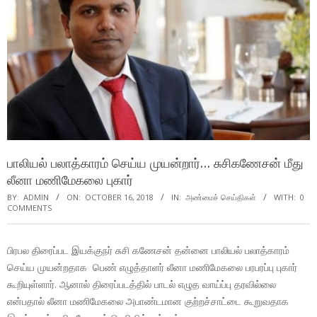
பாலியல் பலாத்காரம் செய்ய முயன்றார்… சுசிகணேசன் மீது
லீனா மணிமேகலை புகார்
BY:
ADMIN
ON:
OCTOBER 16, 2018
IN:
அண்மைச் செய்திகள்
WITH:
0
COMMENTS
பிரபல திரைப்பட இயக்குநர் சுசி கணேசன் தன்னை பாலியல் பலாத்காரம்
செய்ய முயன்றதாக பெண் எழுத்தாளர் லீனா மணிமேகலை பரபரப்பு புகார்
கூறியுள்ளார். ஆனால் திரைப்படத்தில் பாடல் எழுத வாய்ப்பு தரவில்லை
என்பதால் லீனா மணிமேகலை அபாண்டமான குற்றச்சாட்டை கூறுவதாக