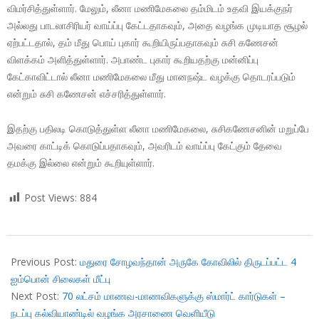
விமர்சித்துள்ளார். மேலும், லீனா மணிமேகலை தம்மிடம் உதவி இயக்குநர்
அல்லது பாடலாசிரியர் வாய்ப்பு கேட்டதாகவும், அதை வழங்க முடியாத சூழல்
ஏற்பட்டதால், தம் மீது பொய் புகார் கூறியிருப்பதாகவும் சுசி கணேசன்
விளக்கம் அளித்துள்ளார். அபாண்ட புகார் கூறியதற்கு மன்னிப்பு
கேட்காவிட்டால் லீனா மணிமேகலை மீது மானநஷ்ட வழக்கு தொடரப்படும்
என்றும் சுசி கணேசன் எச்சரித்துள்ளார்.
இதற்கு பதிலடி கொடுத்துள்ள லீனா மணிமேகலை, சுசிகணேசனின் மறுப்பே
அவரை காட்டிக் கொடுப்பதாகவும், அவரிடம் வாய்ப்பு கேட்கும் தேவை
தமக்கு இல்லை என்றும் கூறியுள்ளார்.
Post Views:
884
2018-
10-
Previous Post:
மதுரை சோழவந்தான் அருகே கோவிலில் திருடப்பட்ட 4
16
ஐம்பொன் சிலைகள் மீட்பு
Next Post:
70 லட்சம் மாணவ-மாணவிகளுக்கு ஸ்மார்ட் கார்டுகள் –
நடப்பு கல்வியாண்டில் வழங்க அரசாணை வெளியீடு