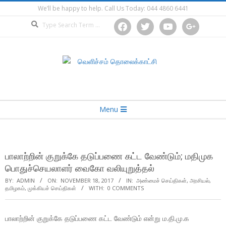
Skip
We’ll be happy to help. Call Us Today: 044 4860 6441
to
Search
facebook
twitter
youtube
google
content
Secondary
Menu
Navigation
Menu
பாலாற்றின் குறுக்கே தடுப்பணை கட்ட வேண்டும்; மதிமுக
பொதுச்செயலாளர் வைகோ வலியுறுத்தல்
BY:
ADMIN
ON:
NOVEMBER 18, 2017
IN:
அண்மைச் செய்திகள்
,
அரசியல்
,
தமிழகம்
,
முக்கியச் செய்திகள்
WITH:
0 COMMENTS
பாலாற்றின் குறுக்கே தடுப்பணை கட்ட வேண்டும் என்று ம.தி.மு.க