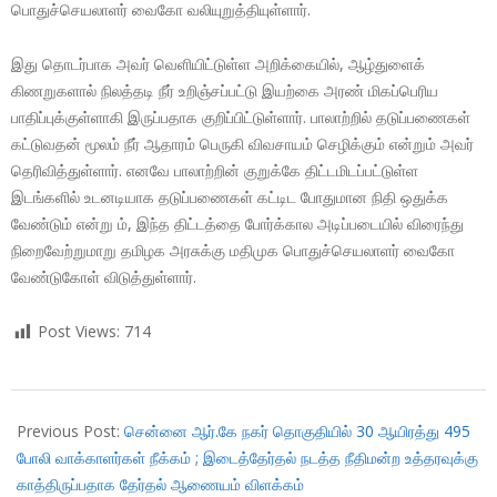
பொதுச்செயலாளர் வைகோ வலியுறுத்தியுள்ளார்.
இது தொடர்பாக அவர் வெளியிட்டுள்ள அறிக்கையில், ஆழ்துளைக்
கிணறுகளால் நிலத்தடி நீர் உறிஞ்சப்பட்டு இயற்கை அரண் மிகப்பெரிய
பாதிப்புக்குள்ளாகி இருப்பதாக குறிப்பிட்டுள்ளார். பாலாற்றில் தடுப்பணைகள்
கட்டுவதன் மூலம் நீர் ஆதாரம் பெருகி விவசாயம் செழிக்கும் என்றும் அவர்
தெரிவித்துள்ளார். எனவே பாலாற்றின் குறுக்கே திட்டமிடப்பட்டுள்ள
இடங்களில் உடனடியாக தடுப்பணைகள் கட்டிட போதுமான நிதி ஒதுக்க
வேண்டும் என்று ம், இந்த திட்டத்தை போர்க்கால அடிப்படையில் விரைந்து
நிறைவேற்றுமாறு தமிழக அரசுக்கு மதிமுக பொதுச்செயலாளர் வைகோ
வேண்டுகோள் விடுத்துள்ளார்.
Post Views:
714
2017-
11-
Previous Post:
சென்னை ஆர்.கே நகர் தொகுதியில் 30 ஆயிரத்து 495
18
போலி வாக்காளர்கள் நீக்கம் ; இடைத்தேர்தல் நடத்த நீதிமன்ற உத்தரவுக்கு
காத்திருப்பதாக தேர்தல் ஆணையம் விளக்கம்