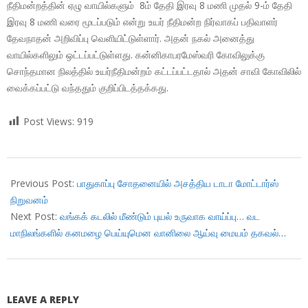
நீதிமன்றத்தின் ஏழு வாயில்களும் 8ம் தேதி இரவு 8 மணி முதல் 9-ம் தேதி
இரவு 8 மணி வரை மூடப்படும் என்று உயர் நீதிமன்ற நிர்வாகப் பதிவாளர்
தேவநாதன் அறிவிப்பு வெளியிட்டுள்ளார். அதன் நகல் அனைத்து
வாயில்களிலும் ஒட்டப்பட்டுள்ளது. கன்னிகாபரமேஸ்வரி கோவிலுக்கு
சொந்தமான நிலத்தில் உயர்நீதிமன்றம் கட்டப்பட்டதால் அதன் சாவி கோவிலில்
வைக்கப்பட்டு வந்ததும் குறிப்பிடத்தக்கது.
Post Views:
919
2018-
12-
Previous Post:
பாதுகாப்பு சோதனையில் அசத்திய டாடா மோட்டார்ஸ்
08
நிறுவனம்
Next Post:
வங்கக் கடலில் மீண்டும் புயல் உருவாக வாய்ப்பு… வட
மாநிலங்களில் கனமழை பெய்யுமென வானிலை ஆய்வு மையம் தகவல்…
LEAVE A REPLY