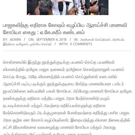
பாஜகவிற்கு எதிராக கோஷம் எழுப்பிய ஆராய்ச்சி மாணவி
சோபியா கைது : ஏ.கே.கரீம் கண்டனம்
BY:
ADMIN
ON:
SEPTEMBER 4, 2018
IN:
அண்மைச் செய்திகள்
,
அரசியல்
,
இந்தியா
,
தமிழகம்
,
முக்கிய செய்தி
WITH:
0 COMMENTS
சென்னையில் இருந்து தூத்துக்குடிக்கு பயணம் செய்த பயணிகள்
விமானத்தில் தமிழக பாஜக தலைவர் தமிழிசை செளந்தரராஜன் பயணம்
செய்த போது, அதே விமானத்தில் பயணம் செய்துள்ளார் கனடாவில்
ஆராய்ச்சி படிப்பு படிக்கும் தூத்துக்குடியை சேர்ந்த மாணவியான டாக்டர்
ஐயாப்பிள்ளை என்பவரின் மகள் சோபியா. அப்போது மாணவி சோபியா தமிழக
நலன்களுக்கு எதிராக மத்திய பாஜக அரசு மேற்கொண்டு வரும்
நடவடிக்கைகள் மற்றும் அவற்றை எதிர்ப்பவர்களுக்கு எதிராக
மேற்கொண்டுவரும் அடக்குமுறைகள் போன்றவற்றை எதிர்த்து பாசிச பாஜக
அரசு ஒழிக என கோசம் எழுப்பியுள்ளார். இதையடுத்து விமான நிலையத்தில்
கட்சி நிர்வாகிகளை வரவழைத்து மாணவி சோபியா மற்றும் அவரது
கும்பத்தினரை மிரட்டியுள்ளார் தமிழக பாஜக தலைவர்.