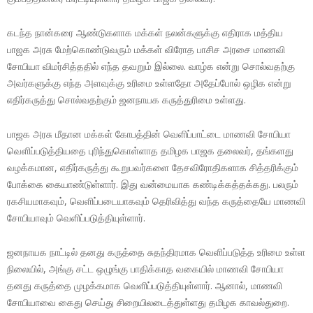
கடந்த நான்கரை ஆண்டுகளாக மக்கள் நலன்களுக்கு எதிராக மத்திய
பாஜக அரசு மேற்கொண்டுவரும் மக்கள் விரோத பாசிச அரசை மாணவி
சோபியா விமர்சித்ததில் எந்த தவறும் இல்லை. வாழ்க என்று சொல்வதற்கு
அவர்களுக்கு எந்த அளவுக்கு உரிமை உள்ளதோ அதேப்போல் ஒழிக என்று
எதிர்கருத்து சொல்வதற்கும் ஜனநாயக கருத்துரிமை உள்ளது.
பாஜக அரசு மீதான மக்கள் கோபத்தின் வெளிப்பாட்டை மாணவி சோபியா
வெளிப்படுத்தியதை புரிந்துகொள்ளாத தமிழக பாஜக தலைவர், தங்களது
வழக்கமான, எதிர்கருத்து கூறுபவர்களை தேசவிரோதிகளாக சித்தரிக்கும்
போக்கை கையாண்டுள்ளார். இது வன்மையாக கண்டிக்கத்தக்கது. பலரும்
ரகசியமாகவும், வெளிப்படையாகவும் தெரிவித்து வந்த கருத்தையே மாணவி
சோபியாவும் வெளிப்படுத்தியுள்ளார்.
ஜனநாயக நாட்டில் தனது கருத்தை சுதந்திரமாக வெளிப்படுத்த உரிமை உள்ள
நிலையில், அங்கு சட்ட ஒழுங்கு பாதிக்காத வகையில் மாணவி சோபியா
தனது கருத்தை முழக்கமாக வெளிப்படுத்தியுள்ளார். ஆனால், மாணவி
சோபியாவை கைது செய்து சிறையிலடைத்துள்ளது தமிழக காவல்துறை.