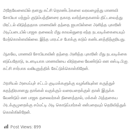
அதேவேளையில் தனது கட்சி தொண்டர்களை வரவழைத்து மாணவி
சோபியா மற்றும் குடும்பத்தினரை தகாத வார்த்தைகளால் திட்டவைத்து
மிரட்டல் விடுத்ததாக மாணவின் தந்தை ஐயாபிள்ளை அளித்த புகாரின்
அடிப்படையில் பாஜக தலைவர் மீது காவல்துறை எந்த நடவடிக்கையையும்
மேற்கொள்ளவில்லை. இந்த பாரபட்ச போக்கு கடும் கண்டனத்திற்குரியது.
ஆகவே, மாணவி சோபியாவின் தந்தை அளித்த புகாரின் மீது நடவடிக்கை
எடுப்பதோடு, உடனடியாக மாணவியை விடுதலை வேண்டும் என எஸ்.டி.பி.ஐ.
கட்சி சார்பாக வலியுறுத்திக் கேட்டுக்கொள்கிறேன்.
அரசியல் அமைப்புச் சட்டம் குடிமக்களுக்கு வழங்கியுள்ள கருத்துச்
சுதந்திரமானது தாங்கள் வகுக்கும் வரையறைக்குள் தான் இருக்க
வேண்டும் என பாஜக தலைவர்கள் நினைத்தால், மக்கள் அத்தகைய
அடக்குமுறைக்கு சம்மட்டி அடி கொடுப்பார்கள் என்பதையும் தெரிவித்துக்
கொள்கின்றேன்.
Post Views:
899