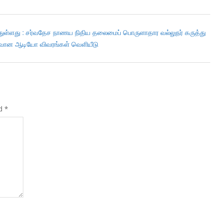
்துள்ளது : சர்வதேச நாணய நிதிய தலைமைப் பொருளாதார வல்லுநர் கருத்து
வான ஆடியோ விவரங்கள் வெளியீடு
ed
*