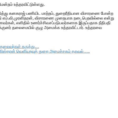
ன்றம் உத்தரவிட்டுள்ளது.
டுத்து கனகராஜ் பணியிட மாற்றம், துறைரீதியான விசாரணை போன்ற
ிபதி எம்.வி.முரளிதரன், விசாரணை முறையாக நடைபெறவில்லை என்று
வர்கள், எளிதில் உணர்ச்சிவசப்படுபவர்களாக இருப்பதாக நீதிபதி
யக்குனர் தலைமையில் குழு அமைக்க உத்தரவிட்டார். உத்தரவை
் தலைவர்கள் கருத்து…
பாகிஸ்தான் வெளியுறவுத் துறை அமைச்சகம் தகவல்…..