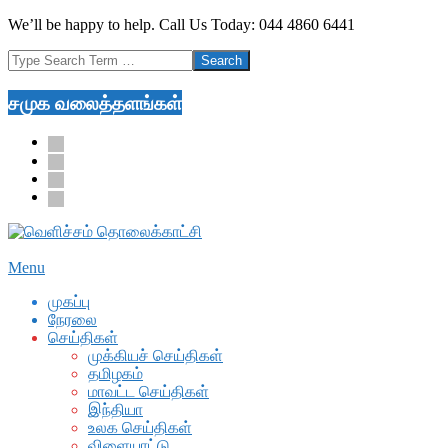
Skip
We’ll be happy to help. Call Us Today: 044 4860 6441
to
Search
content
சமுக வலைத்தளங்கள்
facebook
twitter
youtube
google
Secondary
Menu
Navigation
முகப்பு
Menu
நேரலை
செய்திகள்
முக்கியச் செய்திகள்
தமிழகம்
மாவட்ட செய்திகள்
இந்தியா
உலக செய்திகள்
விளையாட்டு