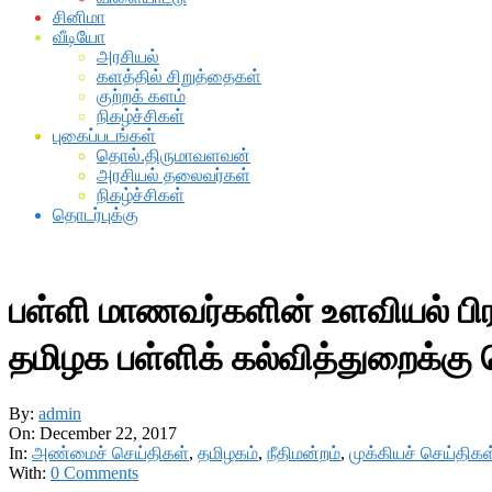
சினிமா
வீடியோ
அரசியல்
களத்தில் சிறுத்தைகள்
குற்றக் களம்
நிகழ்ச்சிகள்
புகைப்படங்கள்
தொல்.திருமாவளவன்
அரசியல் தலைவர்கள்
நிகழ்ச்சிகள்
தொடர்புக்கு
பள்ளி மாணவர்களின் உளவியல் ப
தமிழக பள்ளிக் கல்வித்துறைக்கு
By:
admin
On:
December 22, 2017
In:
அண்மைச் செய்திகள்
,
தமிழகம்
,
நீதிமன்றம்
,
முக்கியச் செய்திகள
With:
0 Comments