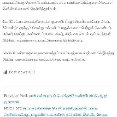
பயன்பாட்டுக்கு கொண்டு வரப்படவுள்ளதாக பள்ளிக்கல்வித்துறை அமைச்சர்
செங்கோட்டையன் தெரிவித்துள்ளார்.
கோபிசெட்டிபாளையத்தில் நடந்த குறைதீர் நிகழ்ச்சிகளில் பங்கேற்ற அவர்,
32 வார்டுகளுக்கும் சென்று மக்களிடம் மனுக்களைப் பெற்றுக் கொண்டார்.
பின்னர் செய்தியாளர்களிடம் பேசிய அவர், சிறப்பாக செயல்படும் பெற்றோர்
ஆசிரியர் சங்கங்களைப் பாராட்டுவதாகத் தெரிவித்தார்.
பள்ளியில் உள்ள கழிவறைகளை சுத்தம் செய்வதற்காக ஜெர்மனியில் இருந்து
ஆயிரம் வாகனங்கள் வாங்கப்படவுள்ளதாகவும் கூறினார்.
Post Views:
836
2018-
07-
Previous Post:
நான் என்ன பாவம் செய்தேன்? கண்ணீர் விட்டு அழுத
15
குமாரசாமி
Next Post:
காமராசர் சிலைக்கு பொன்.ராதாகிருஷ்ணன் மாலை
அணிவித்தபோது, பாஜகவினர், காங்கிரஸ் கட்சியினர் இடையே மோதல்