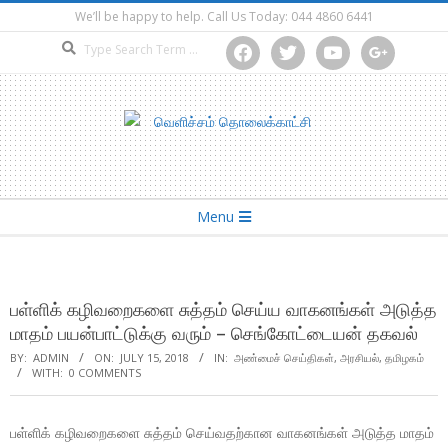
Skip
We’ll be happy to help. Call Us Today: 044 4860 6441
to
Search
facebook
twitter
youtube
google
content
Secondary
Menu
Navigation
Menu
பள்ளிக் கழிவறைகளை சுத்தம் செய்ய வாகனங்கள் அடுத்த
மாதம் பயன்பாட்டுக்கு வரும் – செங்கோட்டையன் தகவல்
BY:
ADMIN
ON:
JULY 15, 2018
IN:
அண்மைச் செய்திகள்
,
அரசியல்
,
தமிழகம்
WITH:
0 COMMENTS
பள்ளிக் கழிவறைகளை சுத்தம் செய்வதற்கான வாகனங்கள் அடுத்த மாதம்