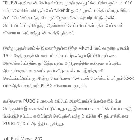
“PUBG ஆன்லைன் கேம் நள்ளிரவு முதல் தனது ப்ளேயர்ஸ்களுக்காக 6*6
என்ற அளவில் பனி சூழ் மேப் ‘Vikendi’-ஐ அறிமுகப்படுத்தியுள்ளது. இந்த
மேப் ட்ரெய்லர் கடந்த வியாழக்கிழமை ‘கேம் அவார்ட்ஸ்’ நிகழ்வில்
வெளியிடப்பட்டதிலிருந்து ஆன்லைன் கேம் பிரியர்கள் புதிய மேப் உடன்
விளையாட ஆர்வத்துடன் காத்திருந்தனர்.
இன்று முதல் கேம்-ல் இணைந்துள்ள இந்த Vikendi மேப் வருகிற டிசமப்ர்
19-ம் தேதி முதல் டெஸ்க்டாப் கம்யூட்டர்களிலும் இடம்பெறும் என
அறிவிக்கப்பட்டுள்ளது. இந்த புதிய அறிமுகத்தில் கூடுதலாகப் புதிய
ஆயுதங்களும் வாகனங்களும் வீரர்களுக்காக இறக்குமதி
செய்யப்பட்டுள்ளது. நேற்று வெளியான PS4 உடன் டெஸ்க்டாப் மற்றும் Xbox
one ஆகியவற்றிலும் PUBG விளையாட முடியும்.
கூடுதலாக PUBG மொபைல் அப்டேட் ஆண்ட்ராய்டு போன்களில் பீடா
வெர்ஷனில் இணைக்கப்பட்டுள்ளது. புது இணைப்பாக சாட் செய்யும் வசதி,
மேம்படுத்தப்பட்ட கன்ட்ரோல் செட்டிங்ஸ் மற்றும் எம்கே 47 துப்பாக்கி என
PUBG அப்டேட் அசத்தி வருகிறது.
Post Views:
867