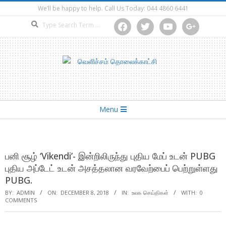
Skip
We’ll be happy to help. Call Us Today: 044 4860 6441
to
Search
facebook
twitter
youtube
google
content
Secondary
Menu
Navigation
Menu
பனி சூழ் ‘Vikendi’- இன்றிலிருந்து புதிய மேப் உடன் PUBG
புதிய அப்டேட் உடன் அசத்தலான வரவேற்பைப் பெற்றுள்ளது
PUBG.
BY:
ADMIN
ON:
DECEMBER 8, 2018
IN:
உலக செய்திகள்
WITH:
0
COMMENTS