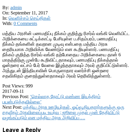
By:
admin
On:
September 11, 2017
In:
வெளிச்சம் செய்திகள்
With:
0 Comments
மத்திய அரசின் பணமதிப்பு நீக்கம் குறித்து ரிசர்வ் வங்கி வெளியிட்ட
அறிக்கையை சுட்டிக்காட்டி பேசியுள்ள ப.சிதம்பரம், பணமதிப்பு
நீக்கம் தங்களின் தவறான முடிவு என்பதை மத்திய அரசு
தைரியமாக அறிவிக்க வேண்டும் என கூறியுள்ளார். பணமதிப்பு
நீக்கம் குறித்த ரிசர்வ் வங்கி தற்போதைய அறிக்கையை தான் 6
மாதத்திற்கு முன்பே கூறிவிட்டதாகவும், பணமதிப்பு நீக்கத்தால்
ஒன்றரை லட்சம் பேர் வேலை இழந்ததாகவும் அவர் குறிப்பிட்டுள்ளார்.
அத்துடன் இந்தியாவின் பொருளாதார வளர்ச்சி ஒன்றரை
சதவிகிதம் குறைந்துள்ளதாகவும் அவர் தெரிவித்துள்ளார்.
Post Views:
999
2017-09-11
Previous Post:
‘செல்லாத நோட்டு எண்ண இயந்திரம்
பயன்படுத்தவில்லை’
Next Post:
மத்திய அரசு ஊழியர்கள், ஓய்வூதியதாரர்களுக்கு ஒரு
சதவீதம் அகவிலைப்படி உயர்வு ; ஜூலை முதல் முன் தேதியிட்டு
வழங்கப்படும் என மத்திய அரசு அறிவிப்பு….
Leave a Reply