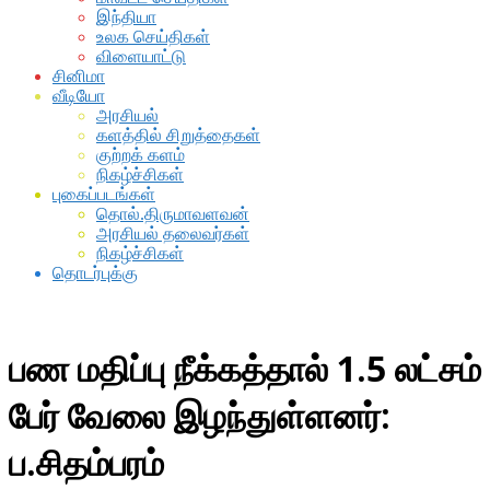
இந்தியா
உலக செய்திகள்
விளையாட்டு
சினிமா
வீடியோ
அரசியல்
களத்தில் சிறுத்தைகள்
குற்றக் களம்
நிகழ்ச்சிகள்
புகைப்படங்கள்
தொல்.திருமாவளவன்
அரசியல் தலைவர்கள்
நிகழ்ச்சிகள்
தொடர்புக்கு
பண மதிப்பு நீக்கத்தால் 1.5 லட்சம்
பேர் வேலை இழந்துள்ளனர்:
ப.சிதம்பரம்