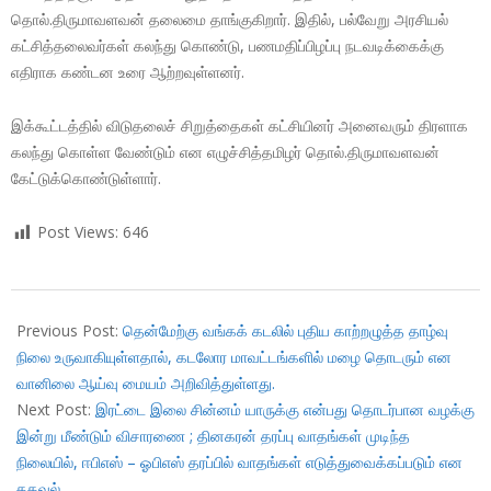
தொல்.திருமாவளவன் தலைமை தாங்குகிறார். இதில், பல்வேறு அரசியல்
கட்சித்தலைவர்கள் கலந்து கொண்டு, பணமதிப்பிழப்பு நடவடிக்கைக்கு
எதிராக கண்டன உரை ஆற்றவுள்ளனர்.
இக்கூட்டத்தில் விடுதலைச் சிறுத்தைகள் கட்சியினர் அனைவரும் திரளாக
கலந்து கொள்ள வேண்டும் என எழுச்சித்தமிழர் தொல்.திருமாவளவன்
கேட்டுக்கொண்டுள்ளார்.
Post Views:
646
2017-
11-
Previous Post:
தென்மேற்கு வங்கக் கடலில் புதிய காற்றழுத்த தாழ்வு
08
நிலை உருவாகியுள்ளதால், கடலோர மாவட்டங்களில் மழை தொடரும் என
வானிலை ஆய்வு மையம் அறிவித்துள்ளது.
Next Post:
இரட்டை இலை சின்னம் யாருக்கு என்பது தொடர்பான வழக்கு
இன்று மீண்டும் விசாரணை ; தினகரன் தரப்பு வாதங்கள் முடிந்த
நிலையில், ஈபிஎஸ் – ஓபிஎஸ் தரப்பில் வாதங்கள் எடுத்துவைக்கப்படும் என
தகவல்….