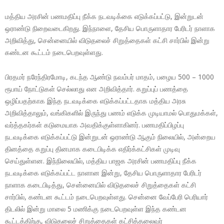
மத்திய அரசின் பணமதிப்பு நீக்க நடவடிக்கை எடுக்கப்பட்டு, இன்றுடன்
ஒராண்டு நிறைவடைகிறது. இந்நாளை, தேசிய பொருளாதார பேரிடர் நாளாக
அறிவித்து, சென்னையில் விடுதலைச் சிறுத்தைகள் கட்சி சார்பில் இன்று
கண்டன கூட்டம் நடைபெறவுள்ளது.
பிரதமர் நரேந்திரமோடி, கடந்த ஆண்டு நவம்பர் மாதம், பழைய 500 – 1000
ரூபாய் நோட்டுகள் செல்லாது என அறிவித்தார். கறுப்புப் பணத்தை
ஒழிப்பதற்காக இந்த நடவடிக்கை எடுக்கப்பட்டதாக மத்திய அரசு
அறிவித்தாலும், வங்கிகளில் இருந்து பணம் எடுக்க முடியாமல் பொதுமக்கள்,
வர்த்தகர்கள் கடுமையாக அவதிக்குள்ளாகினர். பணமதிப்பிழப்பு
நடவடிக்கை எடுக்கப்பட்டு இன்றுடன் ஒராண்டு ஆகும் நிலையில், அன்றைய
தினத்தை கறுப்பு தினமாக கடைபிடிக்க எதிர்க்கட்சிகள் முடிவு
செய்துள்ளன. இந்நிலையில், மத்திய பாஜக அரசின் பணமதிப்பு நீக்க
நடவடிக்கை எடுக்கப்பட்ட நாளான இன்று, தேசிய பொருளாதார பேரிடர்
நாளாக கடைபிடித்து, சென்னையில் விடுதலைச் சிறுத்தைகள் கட்சி
சார்பில், கண்டன கூட்டம் நடைபெறவுள்ளது. சென்னை வேப்பேரி பெரியார்
திடலில் இன்று மாலை 5 மணிக்கு நடைபெறவுள்ள இந்த கண்டன
கூட்டத்திற்கு, விடுதலைச் சிறுத்தைகள் கட்சித்தலைவர்