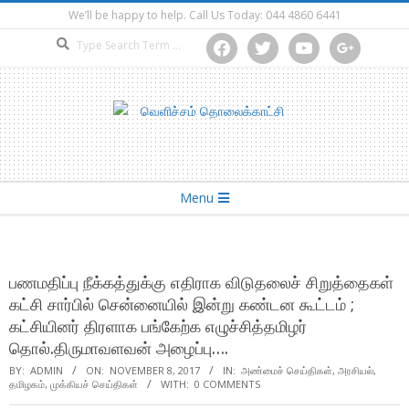
Skip
We’ll be happy to help. Call Us Today: 044 4860 6441
to
Search
facebook
twitter
youtube
google
content
Secondary
Menu
Navigation
Menu
பணமதிப்பு நீக்கத்துக்கு எதிராக விடுதலைச் சிறுத்தைகள்
கட்சி சார்பில் சென்னையில் இன்று கண்டன கூட்டம் ;
கட்சியினர் திரளாக பங்கேற்க எழுச்சித்தமிழர்
தொல்.திருமாவளவன் அழைப்பு….
BY:
ADMIN
ON:
NOVEMBER 8, 2017
IN:
அண்மைச் செய்திகள்
,
அரசியல்
,
தமிழகம்
,
முக்கியச் செய்திகள்
WITH:
0 COMMENTS