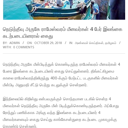
நெடுந்தீவு அருகே ராமேஸ்வரம் மீனவர்கள் 4 பேர் இலங்கை
கடற்படையினரால் கைது
BY:
ADMIN
ON:
OCTOBER 29, 2018
IN:
அண்மைச் செய்திகள்
,
தமிழகம்
WITH:
0 COMMENTS
நெடுந்தீவு அருகே மீன்பிடித்துக் கொண்டிருந்த ராமேஸ்வரம் மீனவர்கள் 4
பேரை இலங்கை கடற்படையினர் கைது செய்துள்ளனர். திங்கட்கிழமை
காலை ராமேஸ்வரத்திலிருந்து 400-க்கும் மேற்பட்ட படகுகளில் மீனவர்கள்
மீன்பிடி அனுமதி சீட்டு பெற்று கடலுக்குச் சென்றனர்.
இந்நிலையில் கிறிஸ்து என்பவருக்குச் சொந்தமான படகில் சென்ற 4
மீனவர்கள் நெடுந்தீவு அருகே மீன் பிடித்துக்கொண்டிருந்தனர். அப்போது
ரோந்துப் பணிக்காக அங்கு வந்த இலங்கை கடற்படையினர் 4
மீனவர்களையும் கைது செய்து காங்கேசன்துறை கடற்படை முகாமுக்கு
கொண்டு சென்றனர்.