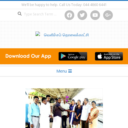
Skip
We’ll be happy to help. Call Us Today: 044 4860 6441
to
Search
facebook
twitter
youtube
google
content
Secondary
Menu
Navigation
Menu