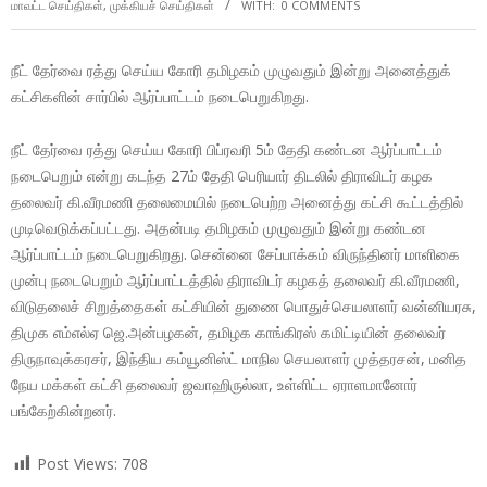
மாவட்ட செய்திகள்
,
முக்கியச் செய்திகள்
WITH:
0 COMMENTS
நீட் தேர்வை ரத்து செய்ய கோரி தமிழகம் முழுவதும் இன்று அனைத்துக்
கட்சிகளின் சார்பில் ஆர்ப்பாட்டம் நடைபெறுகிறது.
நீட் தேர்வை ரத்து செய்ய கோரி பிப்ரவரி 5ம் தேதி கண்டன ஆர்ப்பாட்டம்
நடைபெறும் என்று கடந்த 27ம் தேதி பெரியார் திடலில் திராவிடர் கழக
தலைவர் கி.வீரமணி தலைமையில் நடைபெற்ற அனைத்து கட்சி கூட்டத்தில்
முடிவெடுக்கப்பட்டது. அதன்படி தமிழகம் முழுவதும் இன்று கண்டன
ஆர்ப்பாட்டம் நடைபெறுகிறது. சென்னை சேப்பாக்கம் விருந்தினர் மாளிகை
முன்பு நடைபெறும் ஆர்ப்பாட்டத்தில் திராவிடர் கழகத் தலைவர் கி.வீரமணி,
விடுதலைச் சிறுத்தைகள் கட்சியின் துணை பொதுச்செயலாளர் வன்னியரசு,
திமுக எம்எல்ஏ ஜெ.அன்பழகன், தமிழக காங்கிரஸ் கமிட்டியின் தலைவர்
திருநாவுக்கரசர், இந்திய கம்யூனிஸ்ட் மாநில செயலாளர் முத்தரசன், மனித
நேய மக்கள் கட்சி தலைவர் ஜவாஹிருல்லா, உள்ளிட்ட ஏராளமானோர்
பங்கேற்கின்றனர்.
Post Views:
708