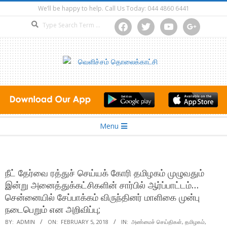
Skip
We’ll be happy to help. Call Us Today: 044 4860 6441
to
Search
facebook
twitter
youtube
google
content
Secondary
Menu
Navigation
Menu
நீட் தேர்வை ரத்துச் செய்யக் கோரி தமிழகம் முழுவதும்
இன்று அனைத்துக்கட்சிகளின் சார்பில் ஆர்ப்பாட்டம்…
சென்னையில் சேப்பாக்கம் விருந்தினர் மாளிகை முன்பு
நடைபெறும் என அறிவிப்பு;
BY:
ADMIN
ON:
FEBRUARY 5, 2018
IN:
அண்மைச் செய்திகள்
,
தமிழகம்
,