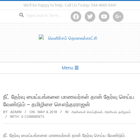
Skip
We’ll be happy to help. Call Us Today: 044 4860 6441
to
Search
facebook
twitter
youtube
google
content
Secondary
Menu
Navigation
Menu
நீட் தேர்வு மைய்யங்களை மாணவர்கள் தான் தேர்வு செய்ய
வேண்டும் – தமிழிசை சௌந்தரராஜன்
BY:
ADMIN
ON:
MAY 4, 2018
IN:
அண்மைச் செய்திகள்
,
அரசியல்
,
தமிழகம்
WITH:
0 COMMENTS
நீட் தேர்வு மைய்யங்களை மாணவர்கள் தான் தேர்வு செய்ய வேண்டும்.