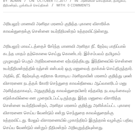
BY:
ADMIN
ON:
OCTOBER 17, 2017
IN:
அண்மைச் செய்திகள்
,
தமிழகம்
,
நீதிமன்றம்
,
முக்கியச் செய்திகள்
WITH:
0 COMMENTS
அரியலூர் மாணவி அனிதா மரணம் குறித்த புகாரை விசாரிக்க
காவல்துறைக்கு சென்னை உயர்நீதிமன்றம் உத்தரவிட்டுள்ளது.
அரியலூர் மாவட்டத்தைச் சேர்ந்த மாணவி அனிதா நீட் தேர்வு பாதிப்பால்
கடந்த மாதம் தற்கொலை செய்து கொண்டார். இச்சம்பவம் தமிழகம்
முழுவதும் பெரும் அதிர்வலைகளை ஏற்படுத்தியது. இந்நிலையில் சென்னை
உயர்நீதிமன்றத்தில் ரஞ்சன் என்பவர் ஒரு மனுவைத் தாக்கல் செய்திருந்தார்.
அதில், நீட் தேர்வுக்கு எதிராக போராடிய அனிதாவின் மரணம் குறித்து புலன்
விசாரணை நடத்தக் கோரி செந்துறை காவல்நிலைய ஆய்வாளரிடம் மனு
அளித்ததாகவும், அதுகுறித்து காவல்துறையினர் எந்தவித நடவடிக்கையும்
எடுக்கவில்லை என முறையிடப்பட்டிருந்தது. இந்த மனுவை விசாரித்த
சென்னை உயர்நீதிமன்றம், அனிதா மரணம் குறித்து அளிக்கப்பட்ட புகாரை
விசாரணை செய்ய வேண்டும் என்று செந்துறை காவல்துறைக்கு
உத்தரவிட்டது. மேலும் விசாரணையில் முகாந்திரம் இருந்தால் வழக்குப் பதிவு
செய்ய வேண்டும் என்றும் நீதிமன்றம் அறிவுறுத்தியுள்ளது.