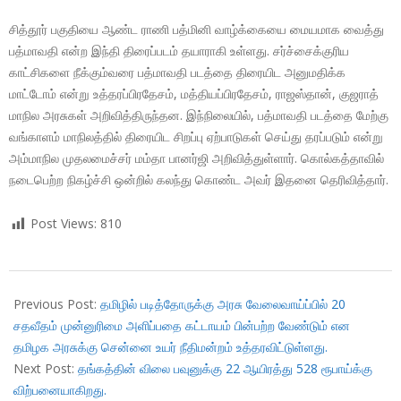
சித்தூர் பகுதியை ஆண்ட ராணி பத்மினி வாழ்க்கையை மையமாக வைத்து
பத்மாவதி என்ற இந்தி திரைப்படம் தயாராகி உள்ளது. சர்ச்சைக்குரிய
காட்சிகளை நீக்கும்வரை பத்மாவதி படத்தை திரையிட அனுமதிக்க
மாட்டோம் என்று உத்தரப்பிரதேசம், மத்தியப்பிரதேசம், ராஜஸ்தான், குஜராத்
மாநில அரசுகள் அறிவித்திருந்தன. இந்நிலையில், பத்மாவதி படத்தை மேற்கு
வங்காளம் மாநிலத்தில் திரையிட சிறப்பு ஏற்பாடுகள் செய்து தரப்படும் என்று
அம்மாநில முதலமைச்சர் மம்தா பானர்ஜி அறிவித்துள்ளார். கொல்கத்தாவில்
நடைபெற்ற நிகழ்ச்சி ஒன்றில் கலந்து கொண்ட அவர் இதனை தெரிவித்தார்.
Post Views:
810
2017-
11-
Previous Post:
தமிழில் படித்தோருக்கு அரசு வேலைவாய்ப்பில் 20
25
சதவீதம் முன்னுரிமை அளிப்பதை கட்டாயம் பின்பற்ற வேண்டும் என
தமிழக அரசுக்கு சென்னை உயர் நீதிமன்றம் உத்தரவிட்டுள்ளது.
Next Post:
தங்கத்தின் விலை பவுனுக்கு 22 ஆயிரத்து 528 ரூபாய்க்கு
விற்பனையாகிறது.