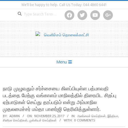
Skip
We’ll be happy to help. Call Us Today: 044 4860 6441
to
Search
facebook
twitter
youtube
google
content
Secondary
Menu
Navigation
Menu
நாடு முழுவதும் சர்ச்சையை கிளப்பியுள்ள பத்மாவதி
படத்தை மேற்கு வங்காளம் மாநிலத்தில் திரையிட சிறப்பு
ஏற்பாடுகள் செய்து தரப்படும் என்று அம்மாநில
முதலமைச்சர் மம்தா பானர்ஜி தெரிவித்துள்ளார்.
BY:
ADMIN
ON:
NOVEMBER 25, 2017
IN:
அண்மைச் செய்திகள்
,
இந்தியா
,
சினிமா செய்திகள்
,
முக்கியச் செய்திகள்
WITH:
0 COMMENTS