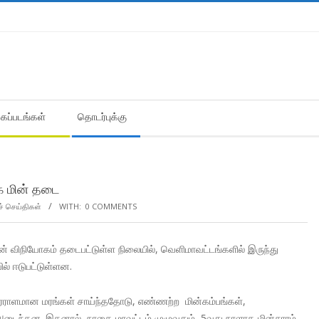
கைப்படங்கள்
தொடர்புக்கு
க மின் தடை
ச் செய்திகள்
WITH:
0 COMMENTS
ன் விநியோகம் தடைபட்டுள்ள நிலையில், வெளிமாவட்டங்களில் இருந்து
ில் ஈடுபட்டுள்ளன.
் ஏராளமான மரங்கள் சாய்ந்ததோடு, எண்ணற்ற மின்கம்பங்கள்,
ம் அடைந்தன. இதனால், நாகை மாவட்டம் முழுவதும், 5வது நாளாக மின்சாரம்