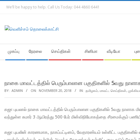
Skip
We’ll be happy to help. Call Us Today: 044 4860 6441
to
content
Secondary
முகப்பு
நேரலை
செய்திகள்
சினிமா
வீடியோ
பு
Navigation
Menu
நாகை மாவட்டத்தில் பெரும்பாலான பகுதிகளில் 5வது நாளா
BY:
ADMIN
ON:
NOVEMBER 20, 2018
IN:
தமிழகம்
,
மாவட்ட செய்திகள்
,
முக்கிய
கஜா புயலால் நாகை மாவட்டத்தில் பெரும்பாலான பகுதிகளில் 5வது நாளாக மி
வந்துள்ள சுமார் 3 ஆயிரத்து 500 பேர் மின்விநியோகத்தை சீரமைக்கும் பணிய
கஜா புயலின் காரணமாக, நாகப்பட்டினம், வேதாரண்யம் உள்ளிட்ட பகுதிகளில
டிரான்ஸ்பார்மர்கள், உயர்மின் அழுத்த கோபுரங்கள் உள்ளிட்டவை கடும் சேத