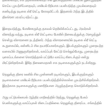
செய்ய முயற்சிப்பதையும், பாலியல் ரீதியாக பயன்படுத்த முயல்வதையும்
கண்டித்து நடிகை ஸ்ரீ ரெட்டி கோஷமிட்டார். இதனால் அந்த இடத்தில்
திடீரென பரபரப்பு ஏற்பட்டது.
இதையடுத்து, போலீஸாருக்கு தகவல் தெரிவிக்கப்பட்டது, அவர்கள்
விரைந்து வந்து, நடிகை ஸ்ரீ ரெட்டியை போலீஸ் நிலையத்துக்கு அழைத்துச்
சென்று விசாரணை நடத்தினர். அந்த விசாரணையில் நடிகை ஸ்ரீ ரெட்டி
கூறுகையில், என்னிடம் சில தயாரிப்பாளர்களும், இயக்குநர்களும் முறையற்ற
வகையில் அணுகுகிறார்கள், வாய்ப்புக் கேட்டு செல்லும்போது, முறையற்ற
புகைப்படங்களை கொடுத்தால் மட்டுமே வாய்ப்பு கிடைக்கும் என்று
மிரட்டுகிறார்கள். இதே நிலைமைதான் சக நடிகைகளுக்கும் நடக்கிறது.
தெலுங்கு திரை உலகில் சில முன்ணனி நடிகர்களும், இயக்குநர்களும்
நடிகைகளை பாலியல் ரீதியாக பயன்படுத்திக்கொள்ள முயற்சிக்கிறார்கள்.
இதற்காக நடிகைகளுக்கு மனரீதியான அழுத்தத்தை கொடுக்கிறார்கள்.
அது மட்டுமல்லாமல் ஆந்திர மாநிலத்தில் பிறந்து, தெலுங்கு பேசும்
பெண்களுக்கு வாய்ப்புகள் கிடைப்பதில்லை. தெலுங்கு திரைப்பட சங்கத்தில்