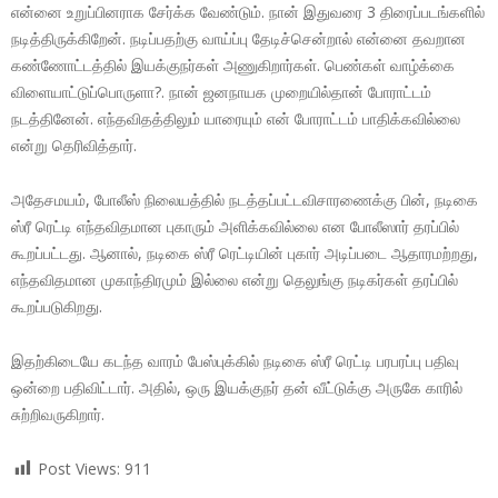
என்னை உறுப்பினராக சேர்க்க வேண்டும். நான் இதுவரை 3 திரைப்படங்களில்
நடித்திருக்கிறேன். நடிப்பதற்கு வாய்ப்பு தேடிச்சென்றால் என்னை தவறான
கண்ணோட்டத்தில் இயக்குநர்கள் அணுகிறார்கள். பெண்கள் வாழ்க்கை
விளையாட்டுப்பொருளா?. நான் ஜனநாயக முறையில்தான் போராட்டம்
நடத்தினேன். எந்தவிதத்திலும் யாரையும் என் போராட்டம் பாதிக்கவில்லை
என்று தெரிவித்தார்.
அதேசமயம், போலீஸ் நிலையத்தில் நடத்தப்பட்டவிசாரணைக்கு பின், நடிகை
ஸ்ரீ ரெட்டி எந்தவிதமான புகாரும் அளிக்கவில்லை என போலீஸார் தரப்பில்
கூறப்பட்டது. ஆனால், நடிகை ஸ்ரீ ரெட்டியின் புகார் அடிப்படை ஆதாரமற்றது,
எந்தவிதமான முகாந்திரமும் இல்லை என்று தெலுங்கு நடிகர்கள் தரப்பில்
கூறப்படுகிறது.
இதற்கிடையே கடந்த வாரம் பேஸ்புக்கில் நடிகை ஸ்ரீ ரெட்டி பரபரப்பு பதிவு
ஒன்றை பதிவிட்டார். அதில், ஒரு இயக்குநர் தன் வீட்டுக்கு அருகே காரில்
சுற்றிவருகிறார்.
Post Views:
911