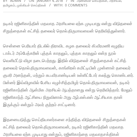
BY:
ADMIN
ON:
JANUARY 4, 2018
IN:
அண்மைச் செய்திகள்
,
அரசியல்
,
தமிழகம்
,
முக்கியச் செய்திகள்
WITH:
0 COMMENTS
நடிகர் ரஜினிகாந்தின் மதவாத அரசியலை ஏற்க முடியாது என்று விடுதலைச்
சிறுத்தைகள் கட்சித் தலைவர் தொல்.திருமாவளவன் தெரிவித்துள்ளார்.
சென்னை பெரியார் திடலில் திராவிட கழக தலைவர் கி.வீரமணி எழுதிய
டாக்டர் அம்பேத்கரின் புத்தக் காதலும், புத்தக காதலும் என்ற நூல்
வெளியீட்டு விழா நடைபெற்றது. இதில் விடுதலைச் சிறுத்தைகள் கட்சித்
தலைவர் தொல்.திருமாவளவன், காங்கிரஸ் கமிட்டியின் முன்னாள் தலைவர்
குமரி அனந்தன், மற்றும் சுப.வீரபாண்டியன் உள்ளிட்டோர் கலந்து கொண்டனர்.
பின்னர் இவ்விழாவில் பேசிய எழுச்சித்தமிழர் தொல்.திருமாவளவன், நடிகர்
ரஜினிகாந்தின் ஆன்மிக அரசியல் ஆபத்தானது என்று தெரிவித்தார். மேலும்
ரஜினிகாந்த் ஆட்சியை நிறுவினால் அது ஆர்.எஸ்.எஸ் ஆட்சியாக தான்
இருக்கும் என்றும் அவர் குற்றம் சாட்டினார்.
இதனையடுத்து செய்தியாளர்களை சந்தித்த விடுதலைச் சிறுத்தைகள்
கட்சித் தலைவர் தொல்.திருமாவளவன், நடிகர் ரஜினிகாந்தின் மதவாத
அரசியலை ஏற்க முடியாது என்றும், ரஜினிகாந்தை மதவாதசக்திகள்