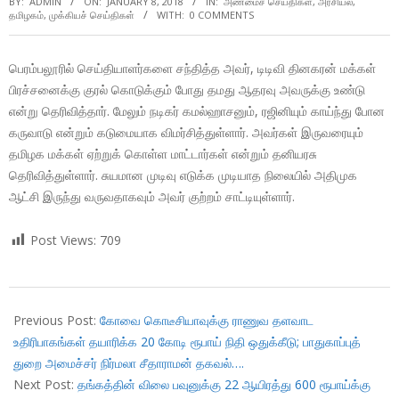
BY:
ADMIN
ON:
JANUARY 8, 2018
IN:
அண்மைச் செய்திகள்
,
அரசியல்
,
தமிழகம்
,
முக்கியச் செய்திகள்
WITH:
0 COMMENTS
பெரம்பலூரில் செய்தியாளர்களை சந்தித்த அவர், டிடிவி தினகரன் மக்கள்
பிரச்சனைக்கு குரல் கொடுக்கும் போது தமது ஆதரவு அவருக்கு உண்டு
என்று தெரிவித்தார். மேலும் நடிகர் கமல்ஹாசனும், ரஜினியும் காய்ந்து போன
கருவாடு என்றும் கடுமையாக விமர்சித்துள்ளார். அவர்கள் இருவரையும்
தமிழக மக்கள் ஏற்றுக் கொள்ள மாட்டார்கள் என்றும் தனியரசு
தெரிவித்துள்ளார். சுயமான முடிவு எடுக்க முடியாத நிலையில் அதிமுக
ஆட்சி இருந்து வருவதாகவும் அவர் குற்றம் சாட்டியுள்ளார்.
Post Views:
709
2018-
01-
Previous Post:
கோவை கொடீசியாவுக்கு ராணுவ தளவாட
08
உதிரிபாகங்கள் தயாரிக்க 20 கோடி ரூபாய் நிதி ஒதுக்கீடு; பாதுகாப்புத்
துறை அமைச்சர் நிர்மலா சீதாராமன் தகவல்….
Next Post:
தங்கத்தின் விலை பவுனுக்கு 22 ஆயிரத்து 600 ரூபாய்க்கு