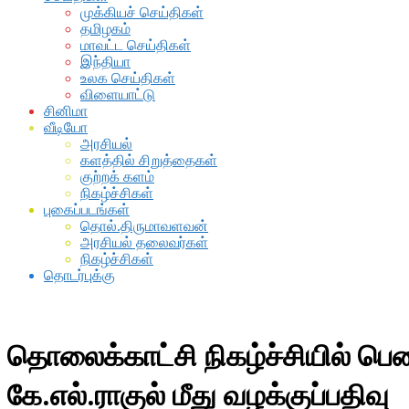
முக்கியச் செய்திகள்
தமிழகம்
மாவட்ட செய்திகள்
இந்தியா
உலக செய்திகள்
விளையாட்டு
சினிமா
வீடியோ
அரசியல்
களத்தில் சிறுத்தைகள்
குற்றக் களம்
நிகழ்ச்சிகள்
புகைப்படங்கள்
தொல்.திருமாவளவன்
அரசியல் தலைவர்கள்
நிகழ்ச்சிகள்
தொடர்புக்கு
தொலைக்காட்சி நிகழ்ச்சியில் ப
கே.எல்.ராகுல் மீது வழக்குப்பதிவு